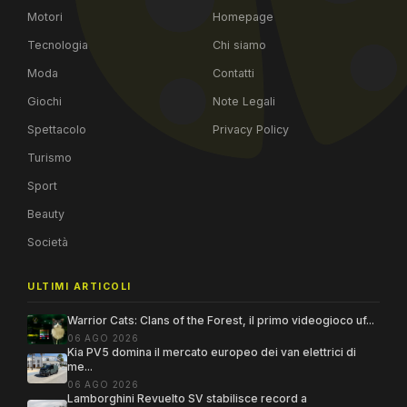
Motori
Homepage
Tecnologia
Chi siamo
Moda
Contatti
Giochi
Note Legali
Spettacolo
Privacy Policy
Turismo
Sport
Beauty
Società
ULTIMI ARTICOLI
Warrior Cats: Clans of the Forest, il primo videogioco uf...
06 AGO 2026
Kia PV5 domina il mercato europeo dei van elettrici di
me...
06 AGO 2026
Lamborghini Revuelto SV stabilisce record a