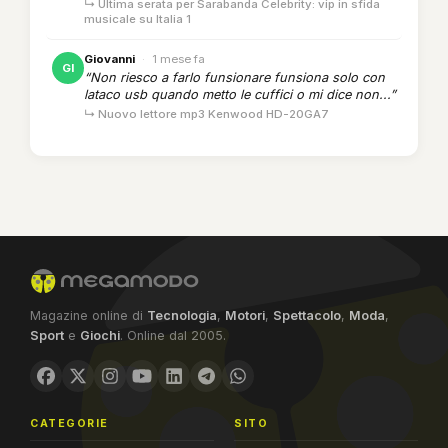
↳ Ultima serata per Sarabanda Celebrity: vip in sfida
musicale su Italia 1
Giovanni
·
1 mese fa
GI
“Non riesco a farlo funsionare funsiona solo con
lataco usb quando metto le cuffici o mi dice non...”
↳ Nuovo lettore mp3 Kenwood HD-20GA7
Magazine online di
Tecnologia
,
Motori
,
Spettacolo
,
Moda
,
Sport
e
Giochi
. Online dal 2005.
CATEGORIE
SITO