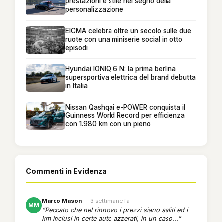
prestazioni e stile nel segno della
personalizzazione
EICMA celebra oltre un secolo sulle due
ruote con una miniserie social in otto
episodi
Hyundai IONIQ 6 N: la prima berlina
supersportiva elettrica del brand debutta
in Italia
Nissan Qashqai e-POWER conquista il
Guinness World Record per efficienza
con 1.980 km con un pieno
Commenti in Evidenza
Marco Mason
·
3 settimane fa
MM
“Peccato che nel rinnovo i prezzi siano saliti ed i
km inclusi in certe auto azzerati, in un caso...”