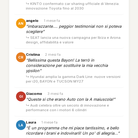
↳ KINTO confermato car sharing ufficiale di Venezia:
innovazione Toyota fino al 2030
angelo
·
1 mese fa
AN
“imbarazzante.... peggior testimonial non si poteva
scegliere”
↳ SEAT lancia una nuova campagna per Ibiza e Arona:
design, affidabilità e valore
Cristina
·
2 mesi fa
CR
“Bellissima questa Bayon! La terrò in
considerazione per sostituire la mia vecchia
ypsilon”
↳ Hyundai amplia la gamma Dark Line: nuove versioni
per i20, BAYON e TUCSON MY27
Giacomo
·
3 mesi fa
GI
“Queste si che erano Auto con la A maiuscola!”
↳ Audi celebra oltre un secolo di innovazione e
performance con i motori 6 cilindri
Laura
·
1 mese fa
LA
“È un programma che mi piace tantissimo, e bello
ricordare i brani e indovinarli! Un po' di allegria...”