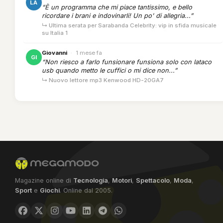
LA
“È un programma che mi piace tantissimo, e bello
ricordare i brani e indovinarli! Un po' di allegria...”
↳ Ultima serata per Sarabanda Celebrity: vip in sfida musicale
su Italia 1
Giovanni
·
1 mese fa
GI
“Non riesco a farlo funsionare funsiona solo con lataco
usb quando metto le cuffici o mi dice non...”
↳ Nuovo lettore mp3 Kenwood HD-20GA7
Magazine online di
Tecnologia
,
Motori
,
Spettacolo
,
Moda
,
Sport
e
Giochi
. Online dal 2005.