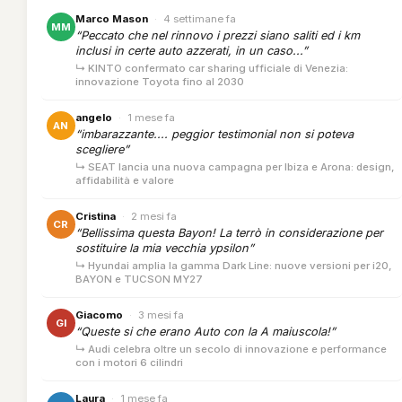
Marco Mason
·
4 settimane fa
MM
“Peccato che nel rinnovo i prezzi siano saliti ed i km
inclusi in certe auto azzerati, in un caso...”
↳ KINTO confermato car sharing ufficiale di Venezia:
innovazione Toyota fino al 2030
angelo
·
1 mese fa
AN
“imbarazzante.... peggior testimonial non si poteva
scegliere”
↳ SEAT lancia una nuova campagna per Ibiza e Arona: design,
affidabilità e valore
Cristina
·
2 mesi fa
CR
“Bellissima questa Bayon! La terrò in considerazione per
sostituire la mia vecchia ypsilon”
↳ Hyundai amplia la gamma Dark Line: nuove versioni per i20,
BAYON e TUCSON MY27
Giacomo
·
3 mesi fa
GI
“Queste si che erano Auto con la A maiuscola!”
↳ Audi celebra oltre un secolo di innovazione e performance
con i motori 6 cilindri
Laura
·
1 mese fa