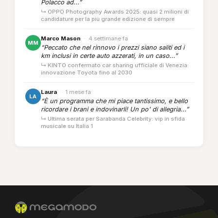
Polacco ad...”
↳ OPPO Photography Awards 2025: quasi 2 milioni di
candidature per la più grande edizione di sempre
Marco Mason
·
4 settimane fa
MM
“Peccato che nel rinnovo i prezzi siano saliti ed i
km inclusi in certe auto azzerati, in un caso...”
↳ KINTO confermato car sharing ufficiale di Venezia:
innovazione Toyota fino al 2030
Laura
·
1 mese fa
LA
“È un programma che mi piace tantissimo, e bello
ricordare i brani e indovinarli! Un po' di allegria...”
↳ Ultima serata per Sarabanda Celebrity: vip in sfida
musicale su Italia 1