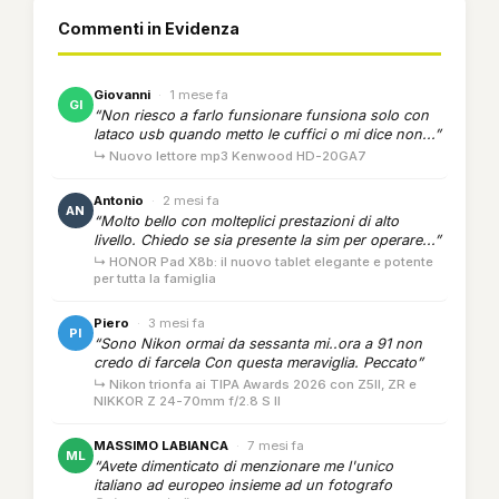
Commenti in Evidenza
Giovanni
·
1 mese fa
GI
“Non riesco a farlo funsionare funsiona solo con
lataco usb quando metto le cuffici o mi dice non...”
↳ Nuovo lettore mp3 Kenwood HD-20GA7
Antonio
·
2 mesi fa
AN
“Molto bello con molteplici prestazioni di alto
livello. Chiedo se sia presente la sim per operare...”
↳ HONOR Pad X8b: il nuovo tablet elegante e potente
per tutta la famiglia
Piero
·
3 mesi fa
PI
“Sono Nikon ormai da sessanta mi..ora a 91 non
credo di farcela Con questa meraviglia. Peccato”
↳ Nikon trionfa ai TIPA Awards 2026 con Z5II, ZR e
NIKKOR Z 24-70mm f/2.8 S II
MASSIMO LABIANCA
·
7 mesi fa
ML
“Avete dimenticato di menzionare me l'unico
italiano ad europeo insieme ad un fotografo