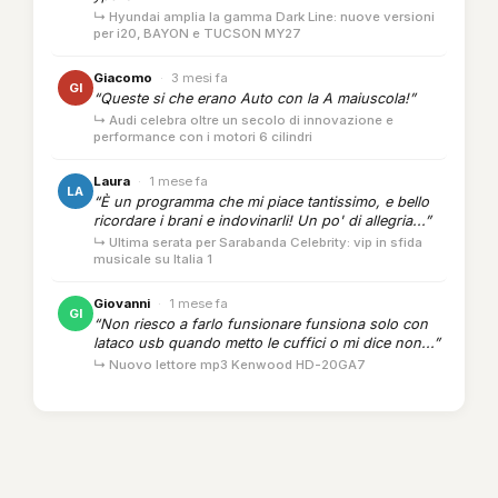
↳ Hyundai amplia la gamma Dark Line: nuove versioni
per i20, BAYON e TUCSON MY27
Giacomo
·
3 mesi fa
GI
“Queste si che erano Auto con la A maiuscola!”
↳ Audi celebra oltre un secolo di innovazione e
performance con i motori 6 cilindri
Laura
·
1 mese fa
LA
“È un programma che mi piace tantissimo, e bello
ricordare i brani e indovinarli! Un po' di allegria...”
↳ Ultima serata per Sarabanda Celebrity: vip in sfida
musicale su Italia 1
Giovanni
·
1 mese fa
GI
“Non riesco a farlo funsionare funsiona solo con
lataco usb quando metto le cuffici o mi dice non...”
↳ Nuovo lettore mp3 Kenwood HD-20GA7