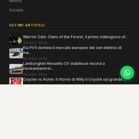
Beauty
Società
ULTIMI ARTICOLI
Warrior Cats: Clans of the Forest, il primo videogioco uf...
06 AGO 2026
Kia PV5 domina il mercato europeo dei van elettrici di
me...
06 AGO 2026
Lamborghini Revuelto SV stabilisce record a
Hockenheimrin...
06 AGO 2026
Coyote vs Acme: il ritorno di Willy il Coyote sul grande ...
06 AGO 2026
Copyright 2005–2026 ©
MEGAMODO
. Tutti i diritti sono riservati.
Powered by MEGACMS
Testata giornalistica quotidiana registrata presso il Tribunale di Benevento con
autorizzazione n. 3/08. Iscrizione al ROC n. 17031.
Mind the Lab
· P.IVA 01377360621