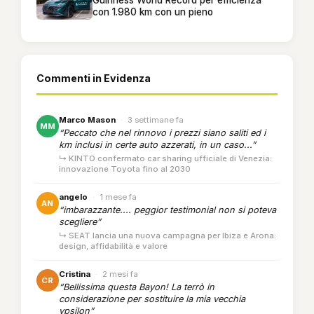
con 1.980 km con un pieno
Commenti in Evidenza
Marco Mason
·
3 settimane fa
MM
“Peccato che nel rinnovo i prezzi siano saliti ed i
km inclusi in certe auto azzerati, in un caso...”
↳ KINTO confermato car sharing ufficiale di Venezia:
innovazione Toyota fino al 2030
angelo
·
1 mese fa
AN
“imbarazzante.... peggior testimonial non si poteva
scegliere”
↳ SEAT lancia una nuova campagna per Ibiza e Arona:
design, affidabilità e valore
Cristina
·
2 mesi fa
CR
“Bellissima questa Bayon! La terrò in
considerazione per sostituire la mia vecchia
ypsilon”