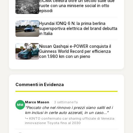
EICMA celebra oltre un secolo sulle due
ruote con una miniserie social in otto
episodi
Hyundai IONIQ 6 N: la prima berlina
supersportiva elettrica del brand debutta
in Italia
Nissan Qashqai e-POWER conquista il
Guinness World Record per efficienza
con 1.980 km con un pieno
Commenti in Evidenza
Marco Mason
·
3 settimane fa
MM
“Peccato che nel rinnovo i prezzi siano saliti ed i
km inclusi in certe auto azzerati, in un caso...”
↳ KINTO confermato car sharing ufficiale di Venezia:
innovazione Toyota fino al 2030