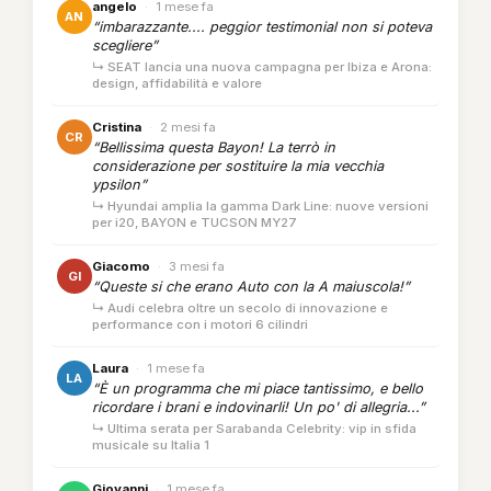
angelo
·
1 mese fa
AN
“imbarazzante.... peggior testimonial non si poteva
scegliere”
↳ SEAT lancia una nuova campagna per Ibiza e Arona:
design, affidabilità e valore
Cristina
·
2 mesi fa
CR
“Bellissima questa Bayon! La terrò in
considerazione per sostituire la mia vecchia
ypsilon”
↳ Hyundai amplia la gamma Dark Line: nuove versioni
per i20, BAYON e TUCSON MY27
Giacomo
·
3 mesi fa
GI
“Queste si che erano Auto con la A maiuscola!”
↳ Audi celebra oltre un secolo di innovazione e
performance con i motori 6 cilindri
Laura
·
1 mese fa
LA
“È un programma che mi piace tantissimo, e bello
ricordare i brani e indovinarli! Un po' di allegria...”
↳ Ultima serata per Sarabanda Celebrity: vip in sfida
musicale su Italia 1
Giovanni
·
1 mese fa