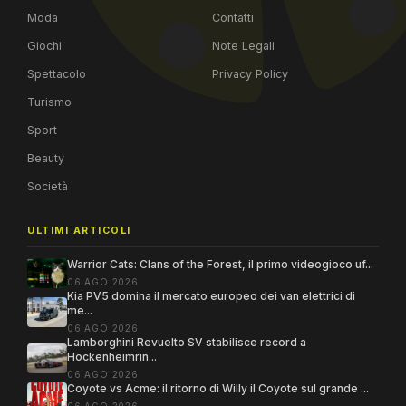
Moda
Contatti
Giochi
Note Legali
Spettacolo
Privacy Policy
Turismo
Sport
Beauty
Società
ULTIMI ARTICOLI
Warrior Cats: Clans of the Forest, il primo videogioco uf...
06 AGO 2026
Kia PV5 domina il mercato europeo dei van elettrici di
me...
06 AGO 2026
Lamborghini Revuelto SV stabilisce record a
Hockenheimrin...
06 AGO 2026
Coyote vs Acme: il ritorno di Willy il Coyote sul grande ...