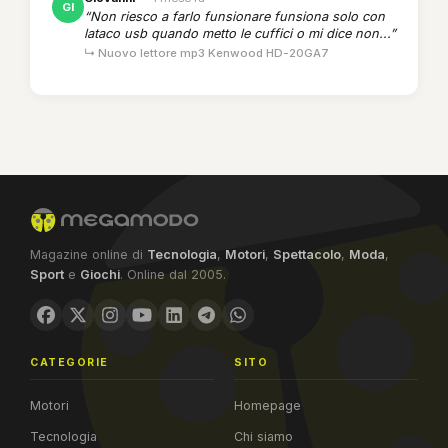
GI
“Non riesco a farlo funsionare funsiona solo con
lataco usb quando metto le cuffici o mi dice non...”
↳ Nuovo lettore mp3 Kenwood HD-20GA7
Magazine online di
Tecnologia
,
Motori
,
Spettacolo
,
Moda
,
Sport
e
Giochi
. Online dal 2005.
CATEGORIE
SITO
Motori
Homepage
Tecnologia
Chi siamo