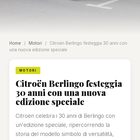
Home
/
Motori
/
Citroën Berlingo festeggia 30 anni con
una nuova edizione speciale
MOTORI
Citroën Berlingo festeggia
30 anni con una nuova
edizione speciale
Citroën celebra i 30 anni di Berlingo con
un'edizione speciale, ripercorrendo la
storia del modello simbolo di versatilità,