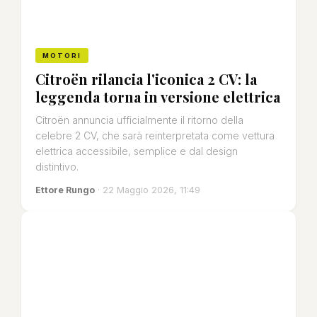
MOTORI
Citroën rilancia l'iconica 2 CV: la
leggenda torna in versione elettrica
Citroën annuncia ufficialmente il ritorno della
celebre 2 CV, che sarà reinterpretata come vettura
elettrica accessibile, semplice e dal design
distintivo.
Ettore Rungo
· 22 Maggio 2026, 11:49