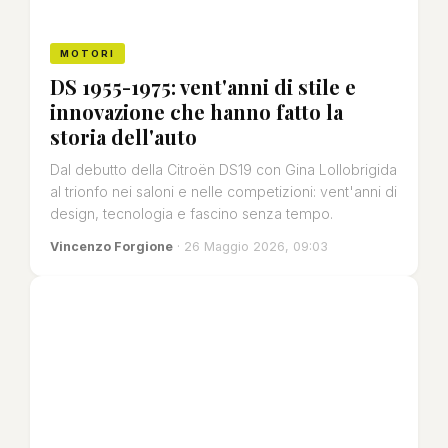
MOTORI
DS 1955-1975: vent'anni di stile e
innovazione che hanno fatto la
storia dell'auto
Dal debutto della Citroën DS19 con Gina Lollobrigida
al trionfo nei saloni e nelle competizioni: vent'anni di
design, tecnologia e fascino senza tempo.
Vincenzo Forgione
· 26 Maggio 2026, 09:03