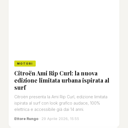
MOTORI
Citroën Ami Rip Curl: la nuova
edizione limitata urbana ispirata al
surf
Citroën presenta la Ami Rip Curl, edizione limitata
ispirata al surf con look grafico audace, 100%
elettrica e accessibile già dai 14 anni.
Ettore Rungo
· 29 Aprile 2026, 15:55