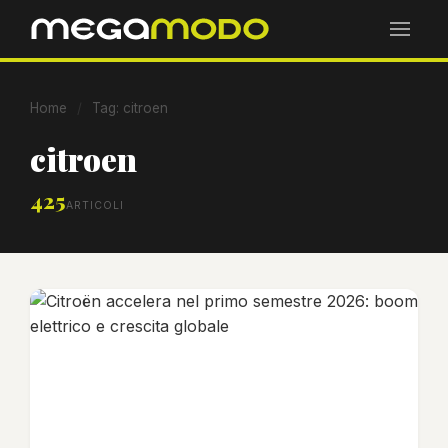
Home
/
Tag: citroen
citroen
425
ARTICOLI