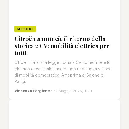
MOTORI
Citroën annuncia il ritorno della
storica 2 CV: mobilità elettrica per
tutti
Citroën rilancia la leggendaria 2 CV come modello
elettrico accessibile, incarnando una nuova visione
di mobilità democratica. Anteprima al Salone di
Parigi.
Vincenzo Forgione
· 22 Maggio 2026, 11:31