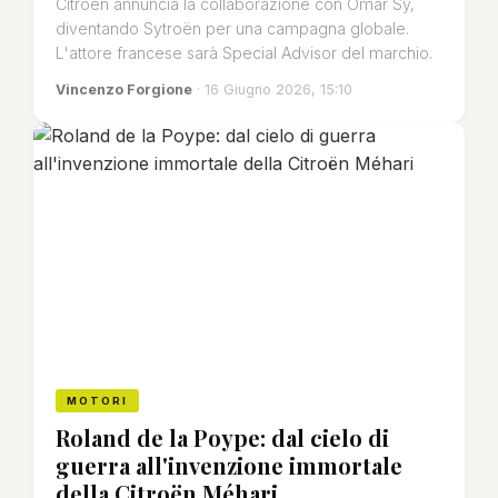
Citroën annuncia la collaborazione con Omar Sy,
diventando Sytroën per una campagna globale.
L'attore francese sarà Special Advisor del marchio.
Vincenzo Forgione
· 16 Giugno 2026, 15:10
MOTORI
Roland de la Poype: dal cielo di
guerra all'invenzione immortale
della Citroën Méhari