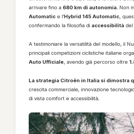
arrivare fino a
680 km di autonomia
. Non m
Automatic
e l’
Hybrid 145 Automatic
, ques
confermando la filosofia di
accessibilità
del
A testimoniare la versatilità del modello, il
principali competizioni ciclistiche italiane or
Auto Ufficiale
, avendo già percorso oltre
1
La strategia Citroën in Italia si dimostra
crescita commerciale, innovazione tecnologi
di vista comfort e accessibilità.