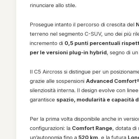
rinunciare allo stile.
Prosegue intanto il percorso di crescita del
N
terreno nel segmento C-SUV, uno dei più rileva
incremento di
0,5 punti percentuali rispet
per le versioni plug-in hybrid
, segno di un
Il C5 Aircross si distingue per un posizioname
grazie alle sospensioni
Advanced Comfort
silenziosità interna. Il design evolve con li
garantisce
spazio, modularità e capacità di
Per la prima volta disponibile anche in versi
configurazioni: la
Comfort Range
, dotata d
un’autonomia fino a
520 km
, e la futura
Lon