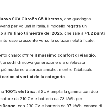
uovo SUV Citroën C5 Aircross
, che guadagna
nti per volumi in Italia. Il modello registra un
to all’ultimo trimestre del 2025
, che sale a
+1,2 punti
 interesse crescente verso le soluzioni elettrificate.
nto chiaro: offrire
il massimo comfort di viaggio
,
®
, ai sedili di nuova generazione e a un’elevata
nee più moderne e aerodinamiche, mentre l’abitacolo
 carico ai vertici della categoria
.
one
100% elettrica
, il SUV amplia la gamma con due
i motore da 210 CV e batteria da 73 kWh per
g Range
, con 230 CV e batteria da 97 kWh, capace di