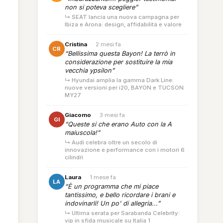
non si poteva scegliere”
↳ SEAT lancia una nuova campagna per
Ibiza e Arona: design, affidabilità e valore
Cristina
·
2 mesi fa
CR
“Bellissima questa Bayon! La terrò in
considerazione per sostituire la mia
vecchia ypsilon”
↳ Hyundai amplia la gamma Dark Line:
nuove versioni per i20, BAYON e TUCSON
MY27
Giacomo
·
3 mesi fa
GI
“Queste si che erano Auto con la A
maiuscola!”
↳ Audi celebra oltre un secolo di
innovazione e performance con i motori 6
cilindri
Laura
·
1 mese fa
LA
“È un programma che mi piace
tantissimo, e bello ricordare i brani e
indovinarli! Un po' di allegria...”
↳ Ultima serata per Sarabanda Celebrity:
vip in sfida musicale su Italia 1