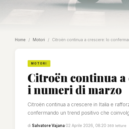
Home
/
Motori
/
Citroën continua a crescere: lo conferma
MOTORI
Citroën continua a
i numeri di marzo
Citroën continua a crescere in Italia e raff
confermando un trend positivo che coinvolge
di
Salvatore Vajana
·
02 Aprile 2026, 08:20
·
369 letture