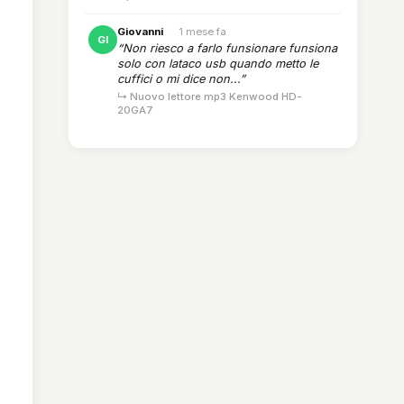
Giovanni
·
1 mese fa
GI
“Non riesco a farlo funsionare funsiona
solo con lataco usb quando metto le
cuffici o mi dice non...”
↳ Nuovo lettore mp3 Kenwood HD-
20GA7