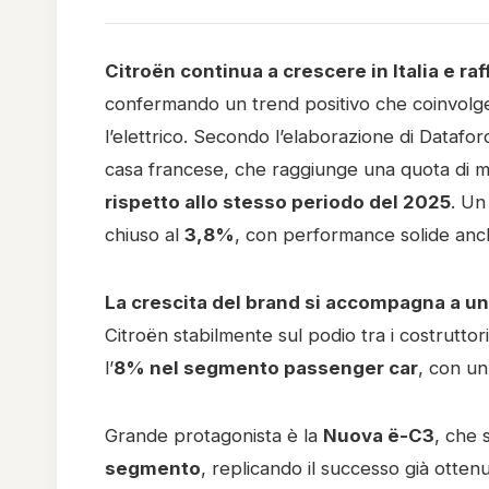
Citroën continua a crescere in Italia e r
confermando un trend positivo che coinvolge si
l’elettrico. Secondo l’elaborazione di Dataforc
casa francese, che raggiunge una quota di 
rispetto allo stesso periodo del 2025
. Un
chiuso al
3,8%
, con performance solide anch
La crescita del brand si accompagna a una
Citroën stabilmente sul podio tra i costrutto
l’
8% nel segmento passenger car
, con u
Grande protagonista è la
Nuova ë-C3
, che 
segmento
, replicando il successo già otten