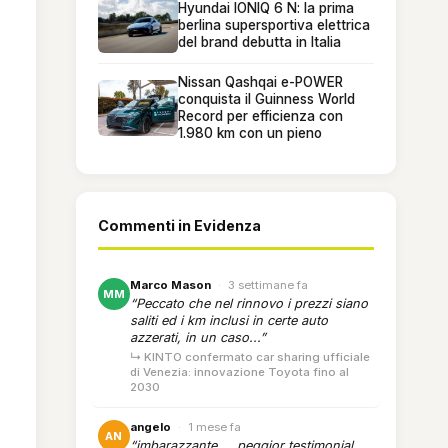
Hyundai IONIQ 6 N: la prima
berlina supersportiva elettrica
del brand debutta in Italia
Nissan Qashqai e-POWER
conquista il Guinness World
Record per efficienza con
1.980 km con un pieno
Commenti in Evidenza
Marco Mason
·
3 settimane fa
MM
“Peccato che nel rinnovo i prezzi siano
saliti ed i km inclusi in certe auto
azzerati, in un caso...”
↳ KINTO confermato car sharing ufficiale
di Venezia: innovazione Toyota fino al
2030
angelo
·
1 mese fa
AN
“imbarazzante.... peggior testimonial