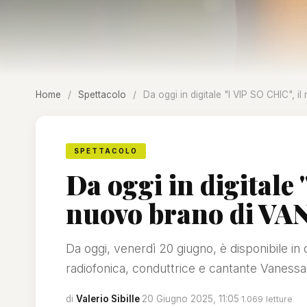
Home
/
Spettacolo
/
Da oggi in digitale "I VIP SO CHIC",
SPETTACOLO
Da oggi in digitale 
nuovo brano di V
Da oggi, venerdì 20 giugno, è disponibile in 
radiofonica, conduttrice e cantante Vanessa
di
Valerio Sibille
·
20 Giugno 2025, 11:05
·
1.069 letture