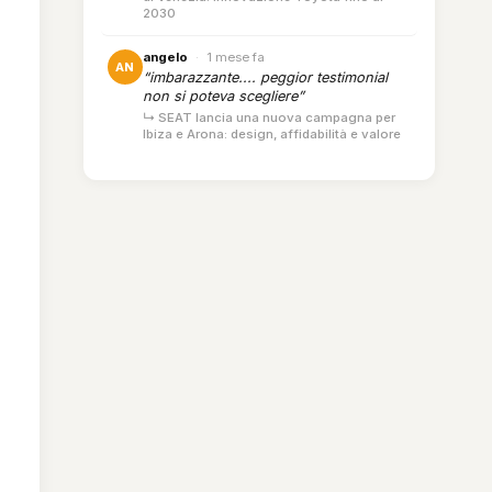
2030
angelo
·
1 mese fa
AN
“imbarazzante.... peggior testimonial
non si poteva scegliere”
↳ SEAT lancia una nuova campagna per
Ibiza e Arona: design, affidabilità e valore