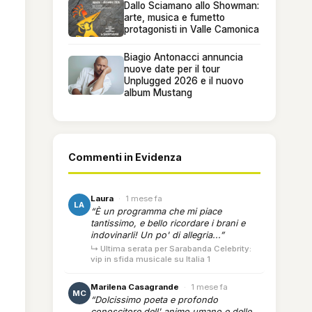
Dallo Sciamano allo Showman:
arte, musica e fumetto
protagonisti in Valle Camonica
Biagio Antonacci annuncia
nuove date per il tour
Unplugged 2026 e il nuovo
album Mustang
Commenti in Evidenza
Laura
·
1 mese fa
LA
“È un programma che mi piace
tantissimo, e bello ricordare i brani e
indovinarli! Un po' di allegria...”
↳ Ultima serata per Sarabanda Celebrity:
vip in sfida musicale su Italia 1
Marilena Casagrande
·
1 mese fa
MC
“Dolcissimo poeta e profondo
conoscitore dell' animo umano e delle