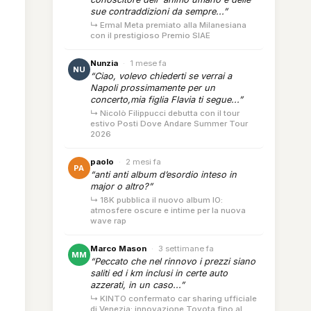
sue contraddizioni da sempre...”
↳ Ermal Meta premiato alla Milanesiana
con il prestigioso Premio SIAE
Nunzia
·
1 mese fa
NU
“Ciao, volevo chiederti se verrai a
Napoli prossimamente per un
concerto,mia figlia Flavia ti segue...”
↳ Nicolò Filippucci debutta con il tour
estivo Posti Dove Andare Summer Tour
2026
paolo
·
2 mesi fa
PA
“anti anti album d’esordio inteso in
major o altro?”
↳ 18K pubblica il nuovo album IO:
atmosfere oscure e intime per la nuova
wave rap
Marco Mason
·
3 settimane fa
MM
“Peccato che nel rinnovo i prezzi siano
saliti ed i km inclusi in certe auto
azzerati, in un caso...”
↳ KINTO confermato car sharing ufficiale
di Venezia: innovazione Toyota fino al