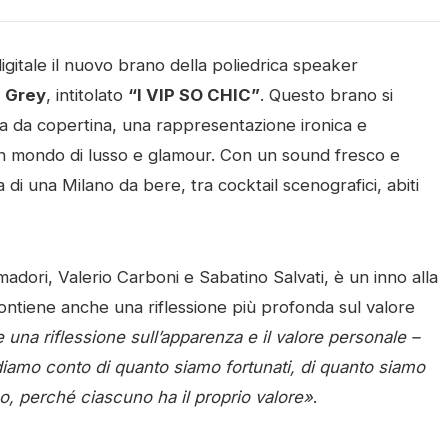
igitale il nuovo brano della poliedrica speaker
 Grey
, intitolato
“I VIP SO CHIC”
. Questo brano si
ta da copertina, una rappresentazione ironica e
n un mondo di lusso e glamour. Con un sound fresco e
di una Milano da bere, tra cocktail scenografici, abiti
Amadori, Valerio Carboni e Sabatino Salvati, è un inno alla
ontiene anche una riflessione più profonda sul valore
na riflessione sull’apparenza e il valore personale –
iamo conto di quanto siamo fortunati, di quanto siamo
uo, perché ciascuno ha il proprio valore»
.