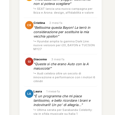
non si poteva scegliere”
↳ SEAT lancia una nuova campagna per
Ibiza e Arona: design, affidabilità e valore
Cristina
·
2 mesi fa
CR
“Bellissima questa Bayon! La terrò in
considerazione per sostituire la mia
vecchia ypsilon”
↳ Hyundai amplia la gamma Dark Line:
nuove versioni per i20, BAYON e TUCSON
MY27
Giacomo
·
3 mesi fa
GI
“Queste si che erano Auto con la A
maiuscola!”
↳ Audi celebra oltre un secolo di
innovazione e performance con i motori 6
cilindri
Laura
·
1 mese fa
LA
“È un programma che mi piace
tantissimo, e bello ricordare i brani e
indovinarli! Un po' di allegria...”
↳ Ultima serata per Sarabanda Celebrity:
vip in sfida musicale su Italia 1