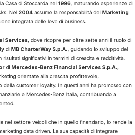
lla Casa di Stoccarda nel 
1996
, maturando esperienze di 
ks. Nel 
2004
 assume la responsabilità del 
Marketing 
ione integrata delle leve di business.
l Services
, dove ricopre per oltre sette anni il ruolo di 
ly
 di 
MB CharterWay S.p.A.
, guidando lo sviluppo del 
ultati significativi in termini di crescita e redditività. 
or
 di 
Mercedes-Benz Financial Services S.p.A.
, 
eting orientate alla crescita profittevole, 
to della customer loyalty. In questi anni ha promosso con 
 finanziarie e Mercedes-Benz Italia, contribuendo a 
ented.
nel settore veicoli che in quello finanziario, lo rende la 
marketing data driven. La sua capacità di integrare 