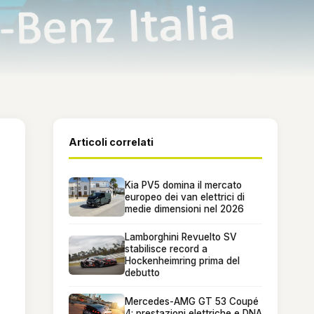
Articoli correlati
Kia PV5 domina il mercato
europeo dei van elettrici di
medie dimensioni nel 2026
Lamborghini Revuelto SV
stabilisce record a
Hockenheimring prima del
debutto
Mercedes-AMG GT 53 Coupé
4: prestazioni elettriche e DNA