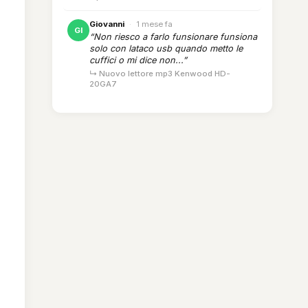
Giovanni
·
1 mese fa
GI
“Non riesco a farlo funsionare funsiona
solo con lataco usb quando metto le
cuffici o mi dice non...”
↳ Nuovo lettore mp3 Kenwood HD-
20GA7