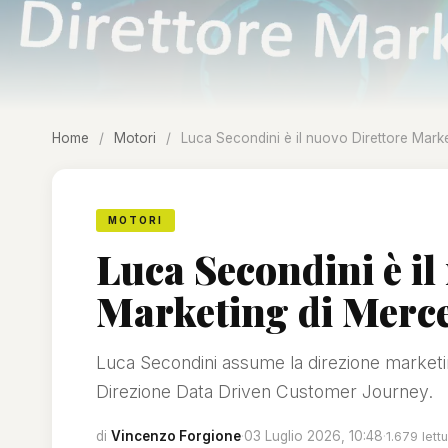
Home
/
Motori
/
Luca Secondini è il nuovo Direttore Marke
MOTORI
Luca Secondini è il
Marketing di Merce
Luca Secondini assume la direzione marketin
Direzione Data Driven Customer Journey.
di
Vincenzo Forgione
·
03 Luglio 2026, 10:48
·
1.679 lett