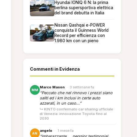
Hyundai IONIQ 6 N: la prima
berlina supersportiva elettrica
del brand debutta in Italia
Nissan Qashqai e-POWER
conquista il Guinness World
Record per efficienza con
1.980 km con un pieno
Commenti in Evidenza
Marco Mason
·
3 settimane fa
MM
“Peccato che nel rinnovo i prezzi siano
saliti ed i km inclusi in certe auto
azzerati, in un caso...”
↳ KINTO confermato car sharing ufficiale
di Venezia: innovazione Toyota fino al
2030
angelo
·
1 mese fa
AN
“imbarazzante.... peggior testimonial