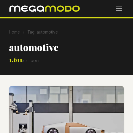
Home
/
Tag: automotive
automotive
1.611
ARTICOLI