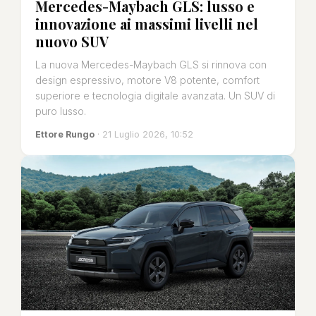
Mercedes-Maybach GLS: lusso e
innovazione ai massimi livelli nel
nuovo SUV
La nuova Mercedes-Maybach GLS si rinnova con
design espressivo, motore V8 potente, comfort
superiore e tecnologia digitale avanzata. Un SUV di
puro lusso.
Ettore Rungo
· 21 Luglio 2026, 10:52