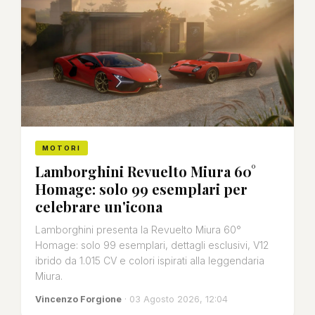
MOTORI
Lamborghini Revuelto Miura 60°
Homage: solo 99 esemplari per
celebrare un'icona
Lamborghini presenta la Revuelto Miura 60°
Homage: solo 99 esemplari, dettagli esclusivi, V12
ibrido da 1.015 CV e colori ispirati alla leggendaria
Miura.
Vincenzo Forgione
· 03 Agosto 2026, 12:04