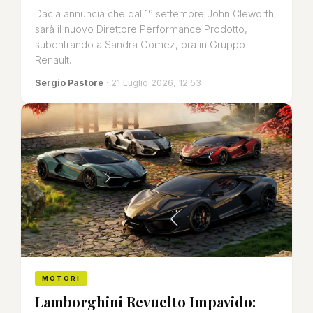
Dacia annuncia che dal 1° settembre John Cleworth
sarà il nuovo Direttore Performance Prodotto,
subentrando a Sandra Gomez, ora in Gruppo
Renault.
Sergio Pastore
· 21 Luglio 2026, 12:53
MOTORI
Lamborghini Revuelto Impavido: