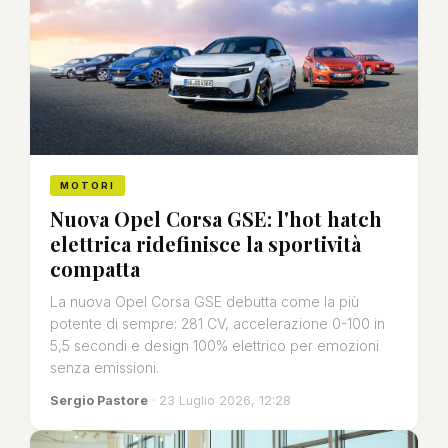
MOTORI
Nuova Opel Corsa GSE: l'hot hatch
elettrica ridefinisce la sportività
compatta
La nuova Opel Corsa GSE debutta come la più
potente di sempre: 281 CV, accelerazione 0-100 in
5,5 secondi e design 100% elettrico per emozioni
senza emissioni.
Sergio Pastore
· 23 Luglio 2026, 12:28