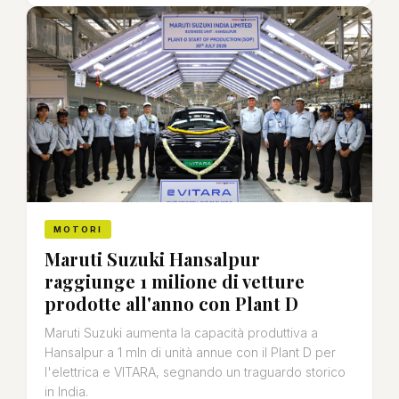
MOTORI
Maruti Suzuki Hansalpur
raggiunge 1 milione di vetture
prodotte all'anno con Plant D
Maruti Suzuki aumenta la capacità produttiva a
Hansalpur a 1 mln di unità annue con il Plant D per
l'elettrica e VITARA, segnando un traguardo storico
in India.