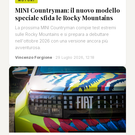
MOTORI
MINI Countryman: il nuovo modello
speciale sfida le Rocky Mountains
La prossima MINI Countryman compie test estremi
sulle Rocky Mountains e si prepara a debuttare
nell'ottobre 2026 con una versione ancora più
avventurosa.
Vincenzo Forgione
· 29 Luglio 2026, 12:18