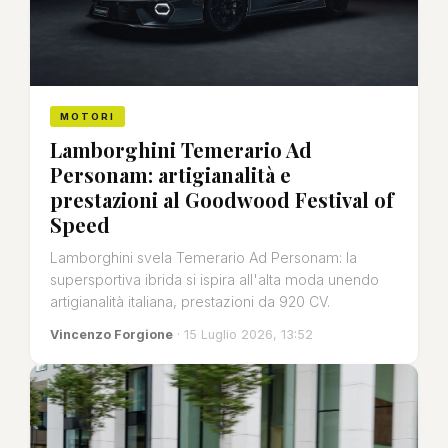
MOTORI
Lamborghini Temerario Ad
Personam: artigianalità e
prestazioni al Goodwood Festival of
Speed
Lamborghini svela Temerario Ad Personam: la
supersportiva ibrida si ispira all'alta moda unendo
artigianalità italiana, prestazioni da 920 CV.
Vincenzo Forgione
· 15 Luglio 2026, 13:52