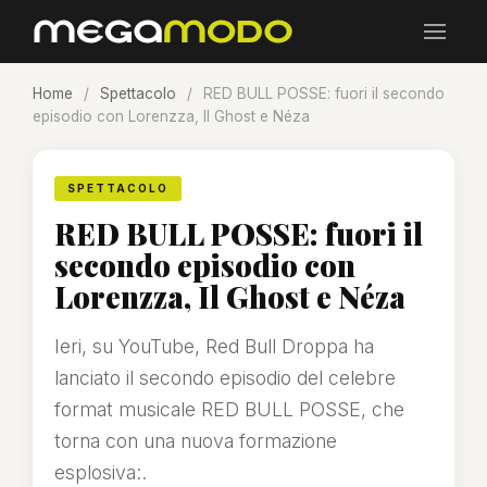
Home
/
Spettacolo
/
RED BULL POSSE: fuori il secondo
episodio con Lorenzza, Il Ghost e Néza
SPETTACOLO
RED BULL POSSE: fuori il
secondo episodio con
Lorenzza, Il Ghost e Néza
Ieri, su YouTube, Red Bull Droppa ha
lanciato il secondo episodio del celebre
format musicale RED BULL POSSE, che
torna con una nuova formazione
esplosiva:.