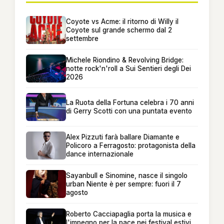
Coyote vs Acme: il ritorno di Willy il
Coyote sul grande schermo dal 2
settembre
Michele Riondino & Revolving Bridge:
notte rock'n'roll a Sui Sentieri degli Dei
2026
La Ruota della Fortuna celebra i 70 anni
di Gerry Scotti con una puntata evento
Alex Pizzuti farà ballare Diamante e
Policoro a Ferragosto: protagonista della
dance internazionale
Sayanbull e Sinomine, nasce il singolo
urban Niente è per sempre: fuori il 7
agosto
Roberto Cacciapaglia porta la musica e
l'impegno per la pace nei festival estivi