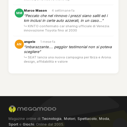
Marco Mason
·
4 settimane fa
MM
“Peccato che nel rinnovo i prezzi siano saliti ed i
km inclusi in certe auto azzerati, in un caso...”
↳ KINTO confermato car sharing ufficiale di Venezia:
innovazione Toyota fino al 2030
angelo
·
1 mese fa
AN
“imbarazzante.... peggior testimonial non si poteva
scegliere”
↳ SEAT lancia una nuova campagna per Ibiza e Arona:
design, affidabilità e valore
Magazine online di
Tecnologia
,
Motori
,
Spettacolo
,
Moda
,
Sport
e
Giochi
. Online dal 2005.