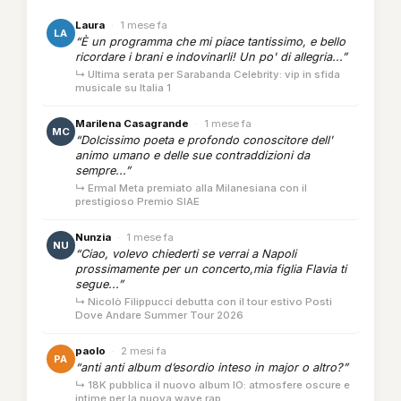
Laura
·
1 mese fa
LA
“È un programma che mi piace tantissimo, e bello
ricordare i brani e indovinarli! Un po' di allegria...”
↳ Ultima serata per Sarabanda Celebrity: vip in sfida
musicale su Italia 1
Marilena Casagrande
·
1 mese fa
MC
“Dolcissimo poeta e profondo conoscitore dell'
animo umano e delle sue contraddizioni da
sempre...”
↳ Ermal Meta premiato alla Milanesiana con il
prestigioso Premio SIAE
Nunzia
·
1 mese fa
NU
“Ciao, volevo chiederti se verrai a Napoli
prossimamente per un concerto,mia figlia Flavia ti
segue...”
↳ Nicolò Filippucci debutta con il tour estivo Posti
Dove Andare Summer Tour 2026
paolo
·
2 mesi fa
PA
“anti anti album d’esordio inteso in major o altro?”
↳ 18K pubblica il nuovo album IO: atmosfere oscure e
intime per la nuova wave rap