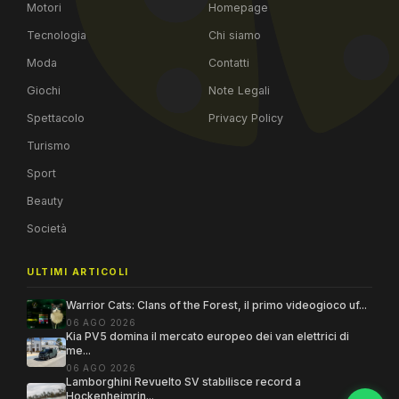
Motori
Homepage
Tecnologia
Chi siamo
Moda
Contatti
Giochi
Note Legali
Spettacolo
Privacy Policy
Turismo
Sport
Beauty
Società
ULTIMI ARTICOLI
Warrior Cats: Clans of the Forest, il primo videogioco uf...
06 AGO 2026
Kia PV5 domina il mercato europeo dei van elettrici di
me...
06 AGO 2026
Lamborghini Revuelto SV stabilisce record a
Hockenheimrin...