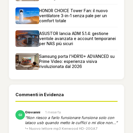
HONOR CHOICE Tower Fan: il nuovo
ventilatore 3-in-1 senza pale per un
comfort totale
ASUSTOR lancia ADM 5.1.4: gestione
ventole avanzata e account temporanei
per NAS più sicuri
Samsung porta l'HDR10+ ADVANCED su
Prime Video: esperienza visiva
rivoluzionata dal 2026
Commenti in Evidenza
Giovanni
·
1 mese fa
GI
“Non riesco a farlo funsionare funsiona solo con
lataco usb quando metto le cuffici o mi dice non...”
↳ Nuovo lettore mp3 Kenwood HD-20GA7