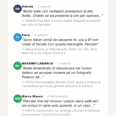
Antonio
·
2 mesi fa
AN
“Molto bello con molteplici prestazioni di alto
livello. Chiedo se sia presente la sim per operare...”
↳ HONOR Pad X8b: il nuovo tablet elegante e potente
per tutta la famiglia
Piero
·
3 mesi fa
PI
“Sono Nikon ormai da sessanta mi..ora a 91 non
credo di farcela Con questa meraviglia. Peccato”
↳ Nikon trionfa ai TIPA Awards 2026 con Z5II, ZR e
NIKKOR Z 24-70mm f/2.8 S II
MASSIMO LABIANCA
·
7 mesi fa
ML
“Avete dimenticato di menzionare me l'unico
italiano ad europeo insieme ad un fotografo
Polacco ad...”
↳ OPPO Photography Awards 2025: quasi 2 milioni di
candidature per la più grande edizione di sempre
Marco Mason
·
4 settimane fa
MM
“Peccato che nel rinnovo i prezzi siano saliti ed i
km inclusi in certe auto azzerati, in un caso...”
↳ KINTO confermato car sharing ufficiale di Venezia:
innovazione Toyota fino al 2030