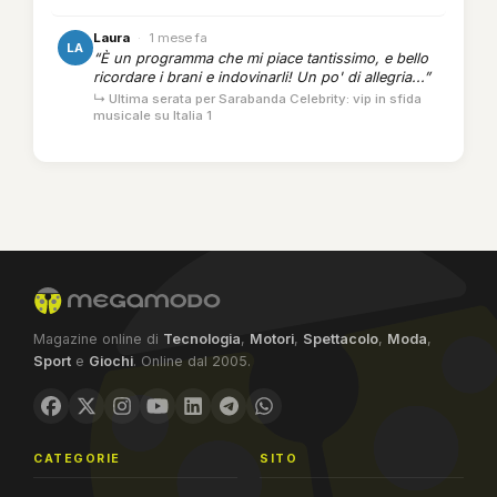
Laura
·
1 mese fa
LA
“È un programma che mi piace tantissimo, e bello
ricordare i brani e indovinarli! Un po' di allegria...”
↳ Ultima serata per Sarabanda Celebrity: vip in sfida
musicale su Italia 1
Magazine online di
Tecnologia
,
Motori
,
Spettacolo
,
Moda
,
Sport
e
Giochi
. Online dal 2005.
CATEGORIE
SITO