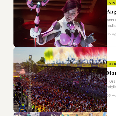
GIO
Ang
Annun
multi
05 Ag
SP
Mon
Il Gr
miglia
05 Ag