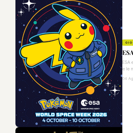
GIO
ESA
ESA e
e le 
04 Ag