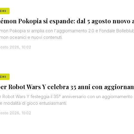
CHI
émon Pokopia si espande: dal 5 agosto nuovo
on Pokopia si amplia con l'aggiornamento 2.0 e Fondale Bolleblub, 
on oceanici e nuovi contenuti.
osto 2026, 10:02
CHI
er Robot Wars Y celebra 35 anni con aggiorna
 Robot Wars Y festeggia il 35° anniversario con un aggiornamento 
 e modalità di gioco entusiasmanti.
osto 2026, 10:02