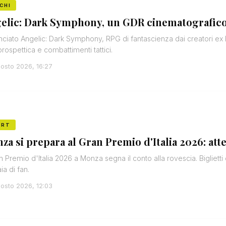
CHI
elic: Dark Symphony, un GDR cinematografico 
ciato Angelic: Dark Symphony, RPG di fantascienza dai creatori ex 
prospettica e combattimenti tattici.
osto 2026, 16:27
ORT
za si prepara al Gran Premio d'Italia 2026: at
an Premio d'Italia 2026 a Monza segna il conto alla rovescia. Biglietti q
ia di fan.
osto 2026, 12:03