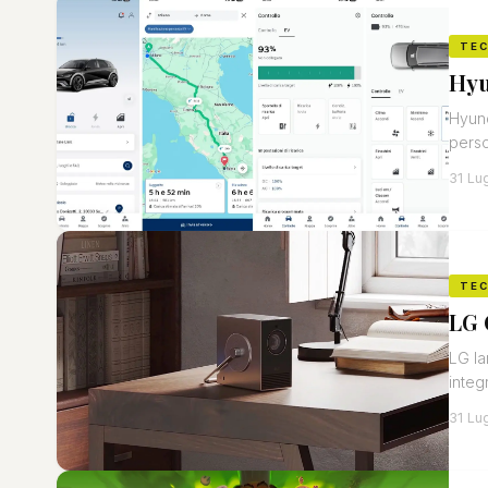
TE
Hyu
Hyund
perso
31 Lug
TE
LG 
LG la
integ
31 Lug