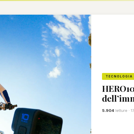
TECNOLOGIA
HERO10 
dell’im
5.904
letture ·
1