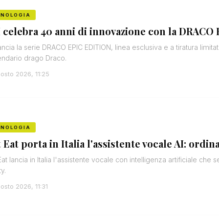
CNOLOGIA
 celebra 40 anni di innovazione con la DRACO 
ancia la serie DRACO EPIC EDITION, linea esclusiva e a tiratura limitat
ndario drago Draco.
osto 2026, 11:25
CNOLOGIA
 Eat porta in Italia l'assistente vocale AI: ordin
Eat lancia in Italia l'assistente vocale con intelligenza artificiale che 
y.
osto 2026, 11:31