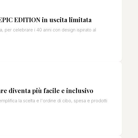
EPIC EDITION in uscita limitata
a, per celebrare i 40 anni con design ispirato al
are diventa più facile e inclusivo
semplifica la scelta e l'ordine di cibo, spesa e prodotti