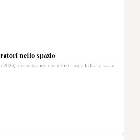
atori nello spazio
 2026, promuovendo curiosità e scoperta tra i giovani