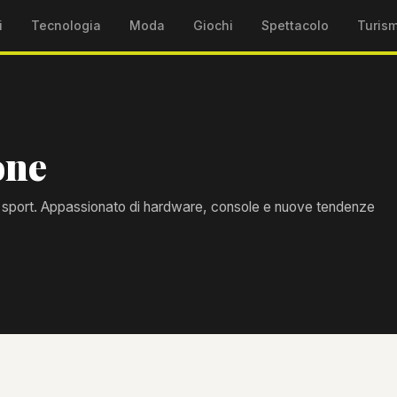
i
Tecnologia
Moda
Giochi
Spettacolo
Turis
one
e sport. Appassionato di hardware, console e nuove tendenze