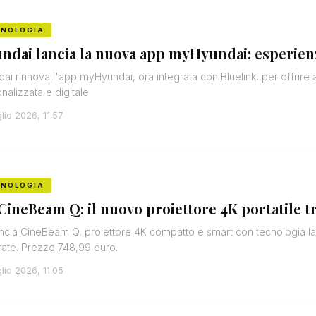
CNOLOGIA
ndai lancia la nuova app myHyundai: esperienz
ai rinnova l'app myHyundai, ora integrata con Bluelink, per offrire ai
nalizzata e digitale.
lio 2026, 11:57
CNOLOGIA
CineBeam Q: il nuovo proiettore 4K portatile t
ncia CineBeam Q, proiettore 4K compatto e smart con tecnologia lase
rate. Prezzo 748,99 euro.
lio 2026, 11:05