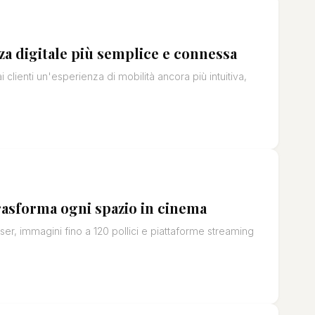
a digitale più semplice e connessa
 clienti un'esperienza di mobilità ancora più intuitiva,
rasforma ogni spazio in cinema
r, immagini fino a 120 pollici e piattaforme streaming