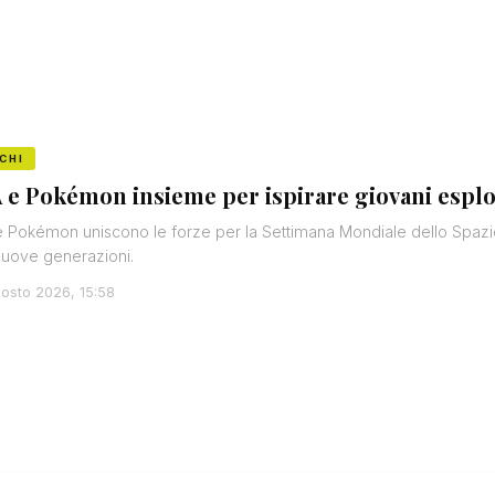
CHI
 e Pokémon insieme per ispirare giovani esplor
 Pokémon uniscono le forze per la Settimana Mondiale dello Spazio
nuove generazioni.
osto 2026, 15:58