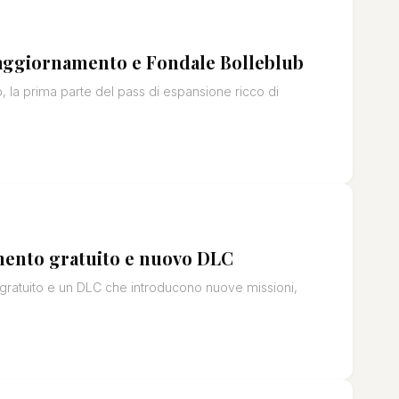
 aggiornamento e Fondale Bolleblub
la prima parte del pass di espansione ricco di
mento gratuito e nuovo DLC
gratuito e un DLC che introducono nuove missioni,