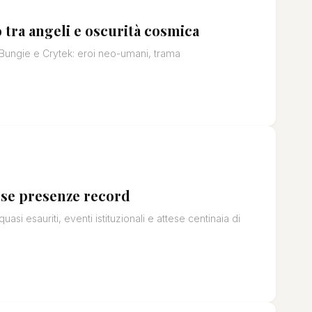
tra angeli e oscurità cosmica
Bungie e Crytek: eroi neo-umani, trama
tese presenze record
uasi esauriti, eventi istituzionali e attese centinaia di