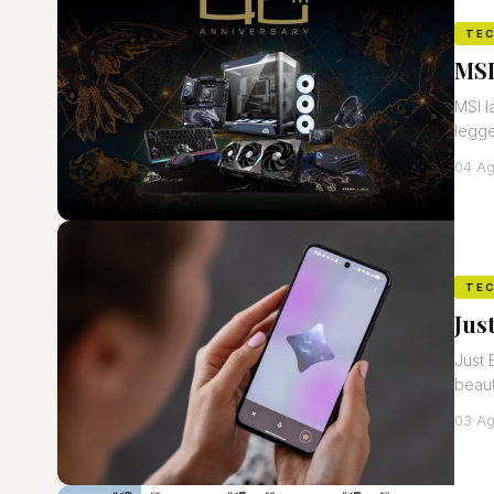
TE
MSI
MSI l
legge
04 Ag
TE
Just
Just 
beaut
03 Ag