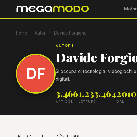
Motor
Home
/
Autori
/
Davide Forgione
AUTORE
Davide Forgi
DF
Si occupa di tecnologia, videogiochi 
digitali.
3.466
1.233.464
2010
ARTICOLI
LETTURE
DAL