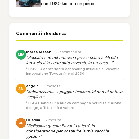
con 1.980 km con un pieno
Commenti in Evidenza
Marco Mason
·
3 settimane fa
MM
“Peccato che nel rinnovo i prezzi siano saliti ed i
km inclusi in certe auto azzerati, in un caso...”
↳ KINTO confermato car sharing ufficiale di Venezia:
innovazione Toyota fino al 2030
angelo
·
1 mese fa
AN
“imbarazzante.... peggior testimonial non si poteva
scegliere”
↳ SEAT lancia una nuova campagna per Ibiza e Arona:
design, affidabilità e valore
Cristina
·
2 mesi fa
CR
“Bellissima questa Bayon! La terrò in
considerazione per sostituire la mia vecchia
ypsilon”