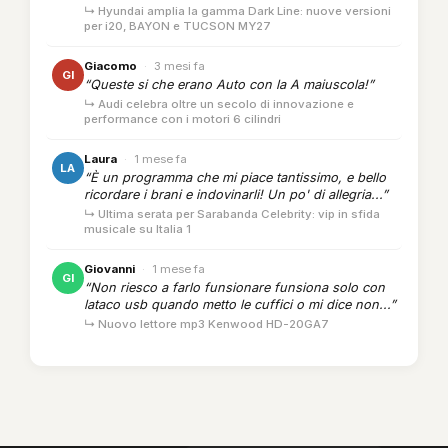
↳ Hyundai amplia la gamma Dark Line: nuove versioni
per i20, BAYON e TUCSON MY27
Giacomo
·
3 mesi fa
GI
“Queste si che erano Auto con la A maiuscola!”
↳ Audi celebra oltre un secolo di innovazione e
performance con i motori 6 cilindri
Laura
·
1 mese fa
LA
“È un programma che mi piace tantissimo, e bello
ricordare i brani e indovinarli! Un po' di allegria...”
↳ Ultima serata per Sarabanda Celebrity: vip in sfida
musicale su Italia 1
Giovanni
·
1 mese fa
GI
“Non riesco a farlo funsionare funsiona solo con
lataco usb quando metto le cuffici o mi dice non...”
↳ Nuovo lettore mp3 Kenwood HD-20GA7