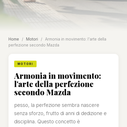
Home
/
Motori
/
Armonia in movimento: l'arte della
perfezione secondo Mazda
MOTORI
Armonia in movimento:
l'arte della perfezione
secondo Mazda
pesso, la perfezione sembra nascere
senza sforzo, frutto di anni di dedizione e
disciplina. Questo concetto è