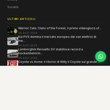
Società
ULTIMI ARTICOLI
Warrior Cats: Clans of the Forest, il primo videogioco uf...
06 AGO 2026
Kia PV5 domina il mercato europeo dei van elettrici di
me...
06 AGO 2026
Lamborghini Revuelto SV stabilisce record a
Hockenheimrin...
06 AGO 2026
Coyote vs Acme: il ritorno di Willy il Coyote sul grande ...
06 AGO 2026
Copyright 2005–2026 ©
MEGAMODO
. Tutti i diritti sono riservati.
Powered by MEGACMS
Testata giornalistica quotidiana registrata presso il Tribunale di Benevento con
autorizzazione n. 3/08. Iscrizione al ROC n. 17031.
Mind the Lab
· P.IVA 01377360621