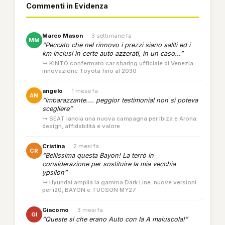
Commenti in Evidenza
Marco Mason
·
3 settimane fa
MM
“Peccato che nel rinnovo i prezzi siano saliti ed i
km inclusi in certe auto azzerati, in un caso...”
↳ KINTO confermato car sharing ufficiale di Venezia:
innovazione Toyota fino al 2030
angelo
·
1 mese fa
AN
“imbarazzante.... peggior testimonial non si poteva
scegliere”
↳ SEAT lancia una nuova campagna per Ibiza e Arona:
design, affidabilità e valore
Cristina
·
2 mesi fa
CR
“Bellissima questa Bayon! La terrò in
considerazione per sostituire la mia vecchia
ypsilon”
↳ Hyundai amplia la gamma Dark Line: nuove versioni
per i20, BAYON e TUCSON MY27
Giacomo
·
3 mesi fa
GI
“Queste si che erano Auto con la A maiuscola!”