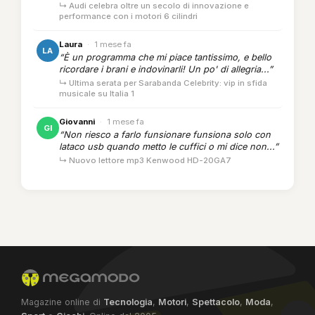
↳ Audi celebra oltre un secolo di innovazione e
performance con i motori 6 cilindri
Laura
·
1 mese fa
LA
“È un programma che mi piace tantissimo, e bello
ricordare i brani e indovinarli! Un po' di allegria...”
↳ Ultima serata per Sarabanda Celebrity: vip in sfida
musicale su Italia 1
Giovanni
·
1 mese fa
GI
“Non riesco a farlo funsionare funsiona solo con
lataco usb quando metto le cuffici o mi dice non...”
↳ Nuovo lettore mp3 Kenwood HD-20GA7
Magazine online di
Tecnologia
,
Motori
,
Spettacolo
,
Moda
,