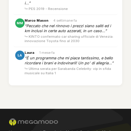
i...”
↳ PES 2019 - Recensione
Marco Mason
·
4 settimane fa
MM
“Peccato che nel rinnovo i prezzi siano saliti ed i
km inclusi in certe auto azzerati, in un caso...”
↳ KINTO confermato car sharing ufficiale di Venezia:
innovazione Toyota fino al 2030
Laura
·
1 mese fa
LA
“È un programma che mi piace tantissimo, e bello
ricordare i brani e indovinarli! Un po' di allegria...”
↳ Ultima serata per Sarabanda Celebrity: vip in sfida
musicale su Italia 1