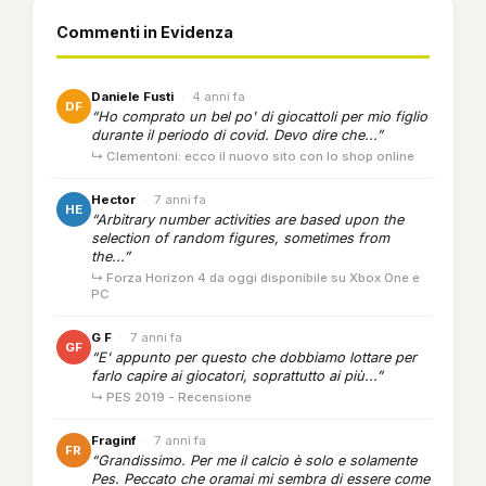
Commenti in Evidenza
Daniele Fusti
·
4 anni fa
DF
“Ho comprato un bel po' di giocattoli per mio figlio
durante il periodo di covid. Devo dire che...”
↳ Clementoni: ecco il nuovo sito con lo shop online
Hector
·
7 anni fa
HE
“Arbitrary number activities are based upon the
selection of random figures, sometimes from
the...”
↳ Forza Horizon 4 da oggi disponibile su Xbox One e
PC
G F
·
7 anni fa
GF
“E' appunto per questo che dobbiamo lottare per
farlo capire ai giocatori, soprattutto ai più...”
↳ PES 2019 - Recensione
Fraginf
·
7 anni fa
FR
“Grandissimo. Per me il calcio è solo e solamente
Pes. Peccato che oramai mi sembra di essere come