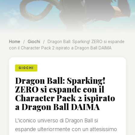
Home
/
Giochi
/
Dragon Ball: Sparking! ZERO si espande
con il Character Pack 2 ispirato a Dragon Ball DAIMA
GIOCHI
Dragon Ball: Sparking!
ZERO si espande con il
Character Pack 2 ispirato
a Dragon Ball DAIMA
L'iconico universo di Dragon Ball si
espande ulteriormente con un attesissimo