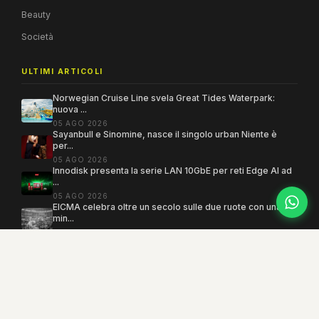
Beauty
Società
ULTIMI ARTICOLI
Norwegian Cruise Line svela Great Tides Waterpark:
nuova ...
05 AGO 2026
Sayanbull e Sinomine, nasce il singolo urban Niente è
per...
05 AGO 2026
Innodisk presenta la serie LAN 10GbE per reti Edge AI ad
...
05 AGO 2026
EICMA celebra oltre un secolo sulle due ruote con una
min...
05 AGO 2026
Copyright 2005–2026 ©
MEGAMODO
. Tutti i diritti sono riservati.
Powered by MEGACMS
Testata giornalistica quotidiana registrata presso il Tribunale di Benevento con