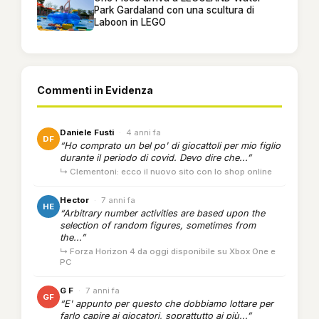
Park Gardaland con una scultura di
Laboon in LEGO
Commenti in Evidenza
Daniele Fusti
·
4 anni fa
DF
“Ho comprato un bel po' di giocattoli per mio figlio
durante il periodo di covid. Devo dire che...”
↳ Clementoni: ecco il nuovo sito con lo shop online
Hector
·
7 anni fa
HE
“Arbitrary number activities are based upon the
selection of random figures, sometimes from
the...”
↳ Forza Horizon 4 da oggi disponibile su Xbox One e
PC
G F
·
7 anni fa
GF
“E' appunto per questo che dobbiamo lottare per
farlo capire ai giocatori, soprattutto ai più...”