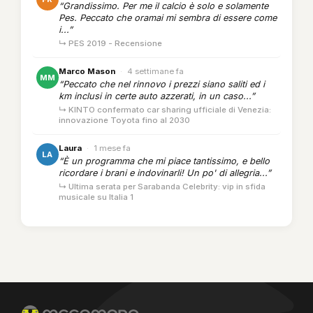
“Grandissimo. Per me il calcio è solo e solamente
Pes. Peccato che oramai mi sembra di essere come
i...”
↳ PES 2019 - Recensione
Marco Mason
·
4 settimane fa
MM
“Peccato che nel rinnovo i prezzi siano saliti ed i
km inclusi in certe auto azzerati, in un caso...”
↳ KINTO confermato car sharing ufficiale di Venezia:
innovazione Toyota fino al 2030
Laura
·
1 mese fa
LA
“È un programma che mi piace tantissimo, e bello
ricordare i brani e indovinarli! Un po' di allegria...”
↳ Ultima serata per Sarabanda Celebrity: vip in sfida
musicale su Italia 1