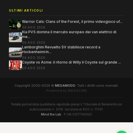
ULTIMI ARTICOLI
Warrior Cats: Clans of the Forest, il primo videogioco uf...
06 AGO 2026
Kia PV5 domina il mercato europeo dei van elettrici di
me...
06 AGO 2026
Lamborghini Revuelto SV stabilisce record a
Hockenheimrin...
06 AGO 2026
Coyote vs Acme: il ritorno di Willy il Coyote sul grande ...
06 AGO 2026
Copyright 2005–2026 ©
MEGAMODO
. Tutti i diritti sono riservati.
Powered by MEGACMS
Testata giornalistica quotidiana registrata presso il Tribunale di Benevento con
autorizzazione n. 3/08. Iscrizione al ROC n. 17031.
Mind the Lab
· P.IVA 01377360621