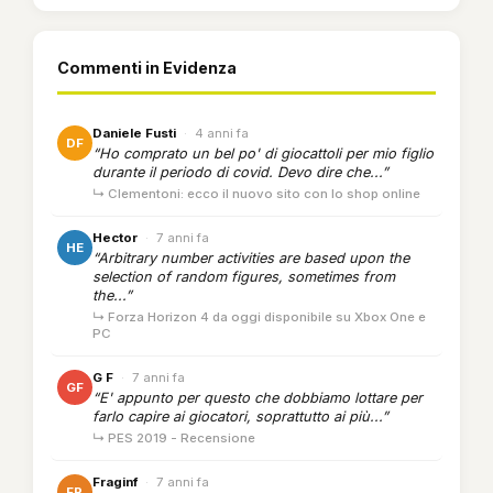
Commenti in Evidenza
Daniele Fusti
·
4 anni fa
DF
“Ho comprato un bel po' di giocattoli per mio figlio
durante il periodo di covid. Devo dire che...”
↳ Clementoni: ecco il nuovo sito con lo shop online
Hector
·
7 anni fa
HE
“Arbitrary number activities are based upon the
selection of random figures, sometimes from
the...”
↳ Forza Horizon 4 da oggi disponibile su Xbox One e
PC
G F
·
7 anni fa
GF
“E' appunto per questo che dobbiamo lottare per
farlo capire ai giocatori, soprattutto ai più...”
↳ PES 2019 - Recensione
Fraginf
·
7 anni fa
FR