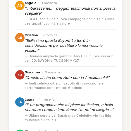
angelo
·
1 mese fa
AN
“imbarazzante.... peggior testimonial non si poteva
scegliere”
↳ SEAT lancia una nuova campagna per Ibiza e Arona:
design, affidabilità e valore
Cristina
·
2 mesi fa
CR
“Bellissima questa Bayon! La terrò in
considerazione per sostituire la mia vecchia
ypsilon”
↳ Hyundai amplia la gamma Dark Line: nuove versioni
per i20, BAYON e TUCSON MY27
Giacomo
·
3 mesi fa
GI
“Queste si che erano Auto con la A maiuscola!”
↳ Audi celebra oltre un secolo di innovazione e
performance con i motori 6 cilindri
Laura
·
1 mese fa
LA
“È un programma che mi piace tantissimo, e bello
ricordare i brani e indovinarli! Un po' di allegria...”
↳ Ultima serata per Sarabanda Celebrity: vip in sfida
musicale su Italia 1