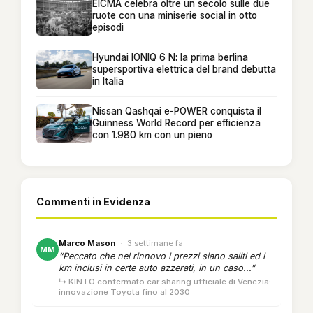
EICMA celebra oltre un secolo sulle due
ruote con una miniserie social in otto
episodi
Hyundai IONIQ 6 N: la prima berlina
supersportiva elettrica del brand debutta
in Italia
Nissan Qashqai e-POWER conquista il
Guinness World Record per efficienza
con 1.980 km con un pieno
Commenti in Evidenza
Marco Mason
·
3 settimane fa
MM
“Peccato che nel rinnovo i prezzi siano saliti ed i
km inclusi in certe auto azzerati, in un caso...”
↳ KINTO confermato car sharing ufficiale di Venezia:
innovazione Toyota fino al 2030