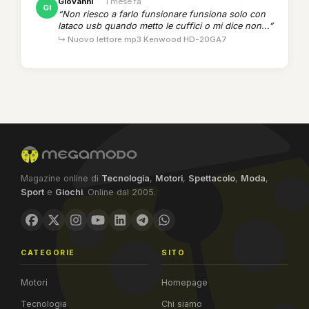
Giovanni
·
1 mese fa
GI
“Non riesco a farlo funsionare funsiona solo con
lataco usb quando metto le cuffici o mi dice non...”
↳ Nuovo lettore mp3 Kenwood HD-20GA7
Magazine online di
Tecnologia
,
Motori
,
Spettacolo
,
Moda
,
Sport
e
Giochi
. Online dal 2005.
CATEGORIE
SITO
Motori
Homepage
Tecnologia
Chi siamo