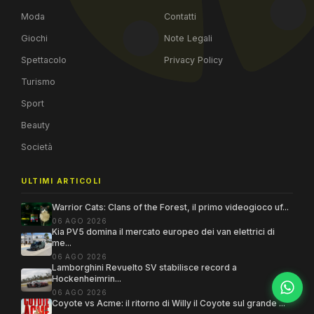
Moda
Contatti
Giochi
Note Legali
Spettacolo
Privacy Policy
Turismo
Sport
Beauty
Società
ULTIMI ARTICOLI
Warrior Cats: Clans of the Forest, il primo videogioco uf...
06 AGO 2026
Kia PV5 domina il mercato europeo dei van elettrici di
me...
06 AGO 2026
Lamborghini Revuelto SV stabilisce record a
Hockenheimrin...
06 AGO 2026
Coyote vs Acme: il ritorno di Willy il Coyote sul grande ...