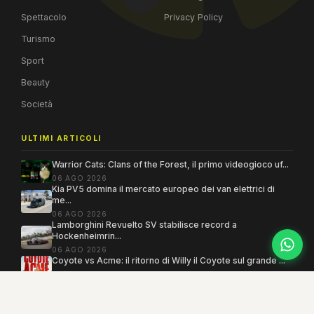
Spettacolo
Privacy Policy
Turismo
Sport
Beauty
Società
ULTIMI ARTICOLI
Warrior Cats: Clans of the Forest, il primo videogioco uf...
06 AGO 2026
Kia PV5 domina il mercato europeo dei van elettrici di
me...
06 AGO 2026
Lamborghini Revuelto SV stabilisce record a
Hockenheimrin...
06 AGO 2026
Coyote vs Acme: il ritorno di Willy il Coyote sul grande ...
06 AGO 2026