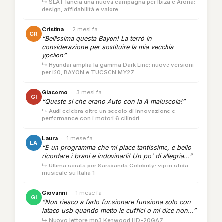
↳ SEAT lancia una nuova campagna per Ibiza e Arona:
design, affidabilità e valore
Cristina
·
2 mesi fa
CR
“Bellissima questa Bayon! La terrò in
considerazione per sostituire la mia vecchia
ypsilon”
↳ Hyundai amplia la gamma Dark Line: nuove versioni
per i20, BAYON e TUCSON MY27
Giacomo
·
3 mesi fa
GI
“Queste si che erano Auto con la A maiuscola!”
↳ Audi celebra oltre un secolo di innovazione e
performance con i motori 6 cilindri
Laura
·
1 mese fa
LA
“È un programma che mi piace tantissimo, e bello
ricordare i brani e indovinarli! Un po' di allegria...”
↳ Ultima serata per Sarabanda Celebrity: vip in sfida
musicale su Italia 1
Giovanni
·
1 mese fa
GI
“Non riesco a farlo funsionare funsiona solo con
lataco usb quando metto le cuffici o mi dice non...”
↳ Nuovo lettore mp3 Kenwood HD-20GA7