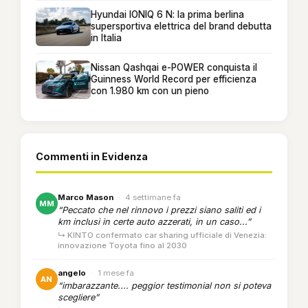
Hyundai IONIQ 6 N: la prima berlina
supersportiva elettrica del brand debutta
in Italia
Nissan Qashqai e-POWER conquista il
Guinness World Record per efficienza
con 1.980 km con un pieno
Commenti in Evidenza
Marco Mason
·
4 settimane fa
MM
“Peccato che nel rinnovo i prezzi siano saliti ed i
km inclusi in certe auto azzerati, in un caso...”
↳ KINTO confermato car sharing ufficiale di Venezia:
innovazione Toyota fino al 2030
angelo
·
1 mese fa
AN
“imbarazzante.... peggior testimonial non si poteva
scegliere”