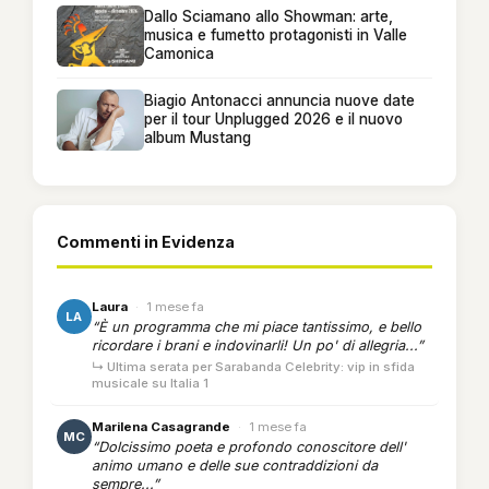
Dallo Sciamano allo Showman: arte,
musica e fumetto protagonisti in Valle
Camonica
Biagio Antonacci annuncia nuove date
per il tour Unplugged 2026 e il nuovo
album Mustang
Commenti in Evidenza
Laura
·
1 mese fa
LA
“È un programma che mi piace tantissimo, e bello
ricordare i brani e indovinarli! Un po' di allegria...”
↳ Ultima serata per Sarabanda Celebrity: vip in sfida
musicale su Italia 1
Marilena Casagrande
·
1 mese fa
MC
“Dolcissimo poeta e profondo conoscitore dell'
animo umano e delle sue contraddizioni da
sempre...”