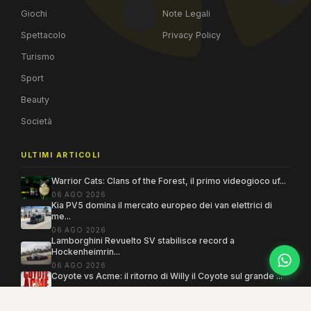
Giochi
Note Legali
Spettacolo
Privacy Policy
Turismo
Sport
Beauty
Società
ULTIMI ARTICOLI
Warrior Cats: Clans of the Forest, il primo videogioco uf...
06 AGO 2026
Kia PV5 domina il mercato europeo dei van elettrici di
me...
06 AGO 2026
Lamborghini Revuelto SV stabilisce record a
Hockenheimrin...
06 AGO 2026
Coyote vs Acme: il ritorno di Willy il Coyote sul grande ...
06 AGO 2026