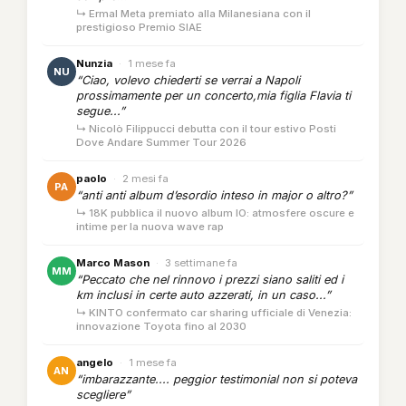
↳ Ermal Meta premiato alla Milanesiana con il
prestigioso Premio SIAE
Nunzia
·
1 mese fa
NU
“Ciao, volevo chiederti se verrai a Napoli
prossimamente per un concerto,mia figlia Flavia ti
segue...”
↳ Nicolò Filippucci debutta con il tour estivo Posti
Dove Andare Summer Tour 2026
paolo
·
2 mesi fa
PA
“anti anti album d’esordio inteso in major o altro?”
↳ 18K pubblica il nuovo album IO: atmosfere oscure e
intime per la nuova wave rap
Marco Mason
·
3 settimane fa
MM
“Peccato che nel rinnovo i prezzi siano saliti ed i
km inclusi in certe auto azzerati, in un caso...”
↳ KINTO confermato car sharing ufficiale di Venezia:
innovazione Toyota fino al 2030
angelo
·
1 mese fa
AN
“imbarazzante.... peggior testimonial non si poteva
scegliere”