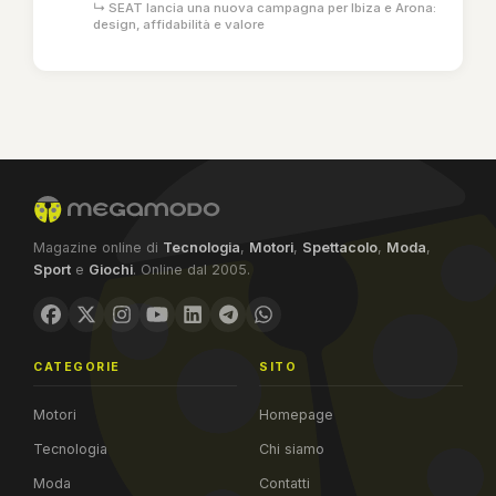
↳ SEAT lancia una nuova campagna per Ibiza e Arona:
design, affidabilità e valore
Magazine online di
Tecnologia
,
Motori
,
Spettacolo
,
Moda
,
Sport
e
Giochi
. Online dal 2005.
CATEGORIE
SITO
Motori
Homepage
Tecnologia
Chi siamo
Moda
Contatti