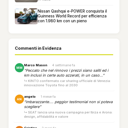
Nissan Qashqai e-POWER conquista il
Guinness World Record per efficienza
con 1.980 km con un pieno
Commenti in Evidenza
Marco Mason
·
4 settimane fa
MM
“Peccato che nel rinnovo i prezzi siano saliti ed i
km inclusi in certe auto azzerati, in un caso...”
↳ KINTO confermato car sharing ufficiale di Venezia:
innovazione Toyota fino al 2030
angelo
·
1 mese fa
AN
“imbarazzante.... peggior testimonial non si poteva
scegliere”
↳ SEAT lancia una nuova campagna per Ibiza e Arona:
design, affidabilità e valore
Cristina
·
2 mesi fa