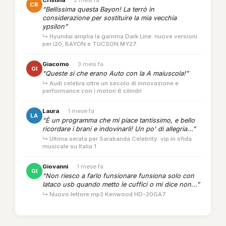
CR
“Bellissima questa Bayon! La terrò in
considerazione per sostituire la mia vecchia
ypsilon”
↳ Hyundai amplia la gamma Dark Line: nuove versioni
per i20, BAYON e TUCSON MY27
Giacomo
·
3 mesi fa
GI
“Queste si che erano Auto con la A maiuscola!”
↳ Audi celebra oltre un secolo di innovazione e
performance con i motori 6 cilindri
Laura
·
1 mese fa
LA
“È un programma che mi piace tantissimo, e bello
ricordare i brani e indovinarli! Un po' di allegria...”
↳ Ultima serata per Sarabanda Celebrity: vip in sfida
musicale su Italia 1
Giovanni
·
1 mese fa
GI
“Non riesco a farlo funsionare funsiona solo con
lataco usb quando metto le cuffici o mi dice non...”
↳ Nuovo lettore mp3 Kenwood HD-20GA7