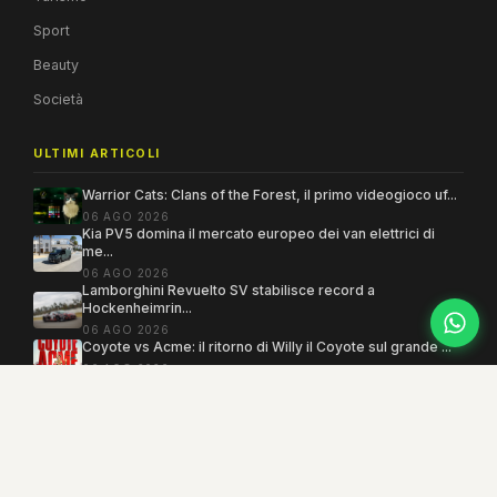
Sport
Beauty
Società
ULTIMI ARTICOLI
Warrior Cats: Clans of the Forest, il primo videogioco uf...
06 AGO 2026
Kia PV5 domina il mercato europeo dei van elettrici di
me...
06 AGO 2026
Lamborghini Revuelto SV stabilisce record a
Hockenheimrin...
06 AGO 2026
Coyote vs Acme: il ritorno di Willy il Coyote sul grande ...
06 AGO 2026
Copyright 2005–2026 ©
MEGAMODO
. Tutti i diritti sono riservati.
Powered by MEGACMS