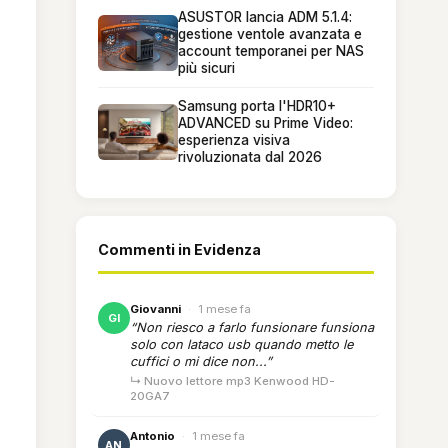
ASUSTOR lancia ADM 5.1.4:
gestione ventole avanzata e
account temporanei per NAS
più sicuri
Samsung porta l'HDR10+
ADVANCED su Prime Video:
esperienza visiva
rivoluzionata dal 2026
Commenti in Evidenza
Giovanni
·
1 mese fa
GI
“Non riesco a farlo funsionare funsiona
solo con lataco usb quando metto le
cuffici o mi dice non...”
↳ Nuovo lettore mp3 Kenwood HD-
20GA7
Antonio
·
1 mese fa
AN