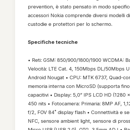
prevention, è stato pensato in modo specific
accessori Nokia comprende diversi modelli di c
custodie e protettori per lo schermo.
Specifiche tecniche
• Reti: GSM: 850/900/1800/1900 WCDMA: Band 1
Velocità: LTE Cat. 4, 150Mbps DL/50Mbps UL 
Android Nougat • CPU: MTK 6737, Quad-cor
memoria interna con MicroSD (supporta fino
capacitivi • Display: 5,0” IPS LCD HD (1280 x 
450 nits • Fotocamera: Primaria: 8MP AF, 1,1
f/2, FOV 84˚ display flash • Connettività e 
NFC, sensore ambient light, sensore di pross
Micro USB (USB 2.0), OTG, 3,5mm ADJ • Batt