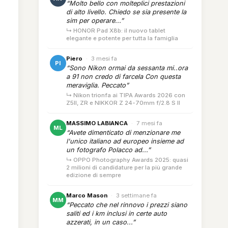
“Molto bello con molteplici prestazioni
di alto livello. Chiedo se sia presente la
sim per operare...”
↳ HONOR Pad X8b: il nuovo tablet
elegante e potente per tutta la famiglia
Piero
·
3 mesi fa
PI
“Sono Nikon ormai da sessanta mi..ora
a 91 non credo di farcela Con questa
meraviglia. Peccato”
↳ Nikon trionfa ai TIPA Awards 2026 con
Z5II, ZR e NIKKOR Z 24-70mm f/2.8 S II
MASSIMO LABIANCA
·
7 mesi fa
ML
“Avete dimenticato di menzionare me
l'unico italiano ad europeo insieme ad
un fotografo Polacco ad...”
↳ OPPO Photography Awards 2025: quasi
2 milioni di candidature per la più grande
edizione di sempre
Marco Mason
·
3 settimane fa
MM
“Peccato che nel rinnovo i prezzi siano
saliti ed i km inclusi in certe auto
azzerati, in un caso...”