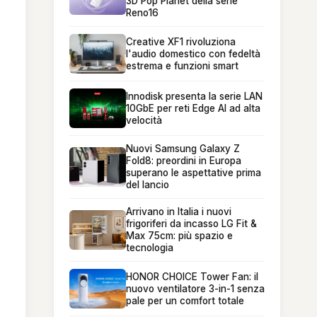
3D Pop Planet della serie
Reno16
Creative XF1 rivoluziona
l'audio domestico con fedeltà
estrema e funzioni smart
Innodisk presenta la serie LAN
10GbE per reti Edge AI ad alta
velocità
Nuovi Samsung Galaxy Z
Fold8: preordini in Europa
superano le aspettative prima
del lancio
Arrivano in Italia i nuovi
frigoriferi da incasso LG Fit &
Max 75cm: più spazio e
tecnologia
HONOR CHOICE Tower Fan: il
nuovo ventilatore 3-in-1 senza
pale per un comfort totale