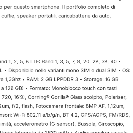
o per questo smartphone. Il portfolio completo di
uffie, speaker portatili, caricabatterie da auto,
, 2, 5, 8 LTE: Band 1, 3, 5, 7, 8, 20, 28, 38, 40 •
• Disponibile nelle varianti mono SIM e dual SIM • OS:
e 1,3Ghz • RAM: 2 GB LPPDDR 3 • Storage: 16 GB
 a 128 GB) • Formato: Monoblocco touch con tasti
720, 16:9), Corning® Gorilla® Glass scolpito, Polariser,
2um, f/2, flash, Fotocamera frontale: 8MP AF, 1,12um,
sensori: Wi-Fi 802.11 a/b/g/n, BT 4.2, GPS/AGPS, FM/RDS,
imità, accelerometro (G-sensor), Bussola, Giroscopio,
eria: Integrata da 2630 mAh • Audio: speaker singolo