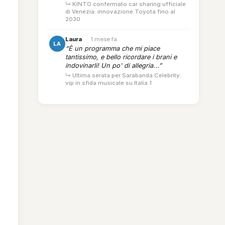
↳ KINTO confermato car sharing ufficiale
di Venezia: innovazione Toyota fino al
2030
Laura
·
1 mese fa
LA
“È un programma che mi piace
tantissimo, e bello ricordare i brani e
indovinarli! Un po' di allegria...”
↳ Ultima serata per Sarabanda Celebrity:
vip in sfida musicale su Italia 1