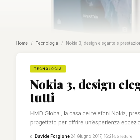
Home
/
Tecnologia
/
Nokia 3, design elegante e prestazioni
TECNOLOGIA
Nokia 3, design ele
tutti
HMD Global, la casa dei telefoni Nokia, pre
progettato per offrire un’esperienza eccezi
di
Davide Forgione
·
24 Giugno 2017, 16:21
·
55 letture