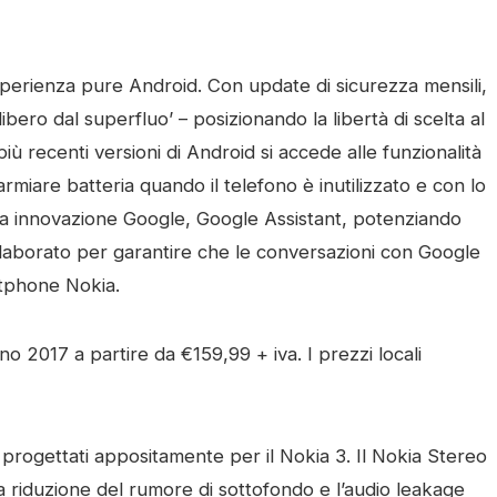
esperienza pure Android. Con update di sicurezza mensili,
bero dal superfluo’ – posizionando la libertà di scelta al
ù recenti versioni di Android si accede alle funzionalità
rmiare batteria quando il telefono è inutilizzato e con lo
ma innovazione Google, Google Assistant, potenziando
llaborato per garantire che le conversazioni con Google
rtphone Nokia.
gno 2017 a partire da €159,99 + iva. I prezzi locali
rogettati appositamente per il Nokia 3. Il Nokia Stereo
 riduzione del rumore di sottofondo e l’audio leakage