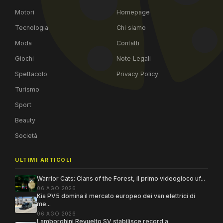
Motori
Homepage
Tecnologia
Chi siamo
Moda
Contatti
Giochi
Note Legali
Spettacolo
Privacy Policy
Turismo
Sport
Beauty
Società
ULTIMI ARTICOLI
Warrior Cats: Clans of the Forest, il primo videogioco uf...
06 AGO 2026
Kia PV5 domina il mercato europeo dei van elettrici di
me...
06 AGO 2026
Lamborghini Revuelto SV stabilisce record a