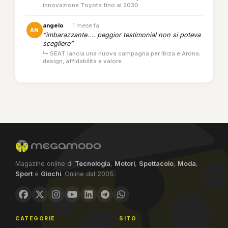
innovazione Toyota fino al 2030
angelo
·
1 mese fa
AN
“imbarazzante.... peggior testimonial non si poteva
scegliere”
↳ SEAT lancia una nuova campagna per Ibiza e Arona:
design, affidabilità e valore
Magazine online di
Tecnologia
,
Motori
,
Spettacolo
,
Moda
,
Sport
e
Giochi
. Online dal 2005.
CATEGORIE
SITO