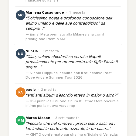
musicale su Italia 1
Marilena Casagrande
·
1 mese fa
MC
“Dolcissimo poeta e profondo conoscitore dell'
animo umano e delle sue contraddizioni da
sempre...”
↳ Ermal Meta premiato alla Milanesiana con il
prestigioso Premio SIAE
Nunzia
·
1 mese fa
NU
“Ciao, volevo chiederti se verrai a Napoli
prossimamente per un concerto,mia figlia Flavia ti
segue...”
↳ Nicolò Filippucci debutta con il tour estivo Posti
Dove Andare Summer Tour 2026
paolo
·
2 mesi fa
PA
“anti anti album d’esordio inteso in major o altro?”
↳ 18K pubblica il nuovo album IO: atmosfere oscure e
intime per la nuova wave rap
Marco Mason
·
3 settimane fa
MM
“Peccato che nel rinnovo i prezzi siano saliti ed i
km inclusi in certe auto azzerati, in un caso...”
↳ KINTO confermato car sharing ufficiale di Venezia: