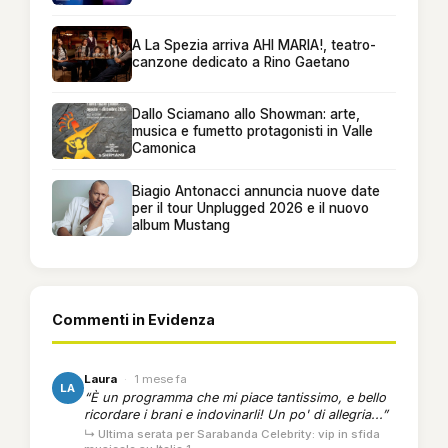
A La Spezia arriva AHI MARIA!, teatro-
canzone dedicato a Rino Gaetano
Dallo Sciamano allo Showman: arte,
musica e fumetto protagonisti in Valle
Camonica
Biagio Antonacci annuncia nuove date
per il tour Unplugged 2026 e il nuovo
album Mustang
Commenti in Evidenza
Laura
·
1 mese fa
LA
“È un programma che mi piace tantissimo, e bello
ricordare i brani e indovinarli! Un po' di allegria...”
↳ Ultima serata per Sarabanda Celebrity: vip in sfida