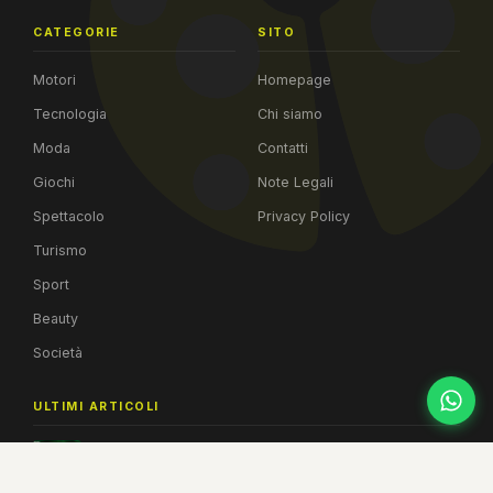
CATEGORIE
SITO
Motori
Homepage
Tecnologia
Chi siamo
Moda
Contatti
Giochi
Note Legali
Spettacolo
Privacy Policy
Turismo
Sport
Beauty
Società
ULTIMI ARTICOLI
Warrior Cats: Clans of the Forest, il primo videogioco uf...
06 AGO 2026
Kia PV5 domina il mercato europeo dei van elettrici di