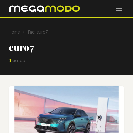
Home
/
Tag: euro7
euro7
1
ARTICOLI