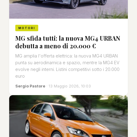
MOTORI
MG sfida tutti: la nuova MG4 URBAN
debutta a meno di 20.000 €
MG amplia l'offerta elettrica: la nuova MG4 URBAN
punta su aerodinamica e spazio, mentre la MG4 EV
evolve negli interni. Listini competitivi sotto i 20.000
euro
Sergio Pastore
· 13 Maggio 2026, 10:03