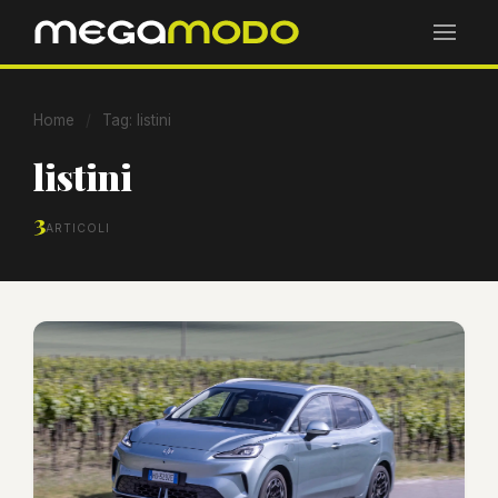
Home
/
Tag: listini
listini
3
ARTICOLI