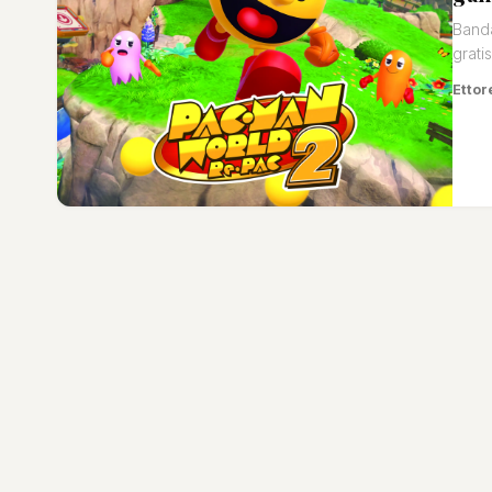
Banda
grat
Ettor