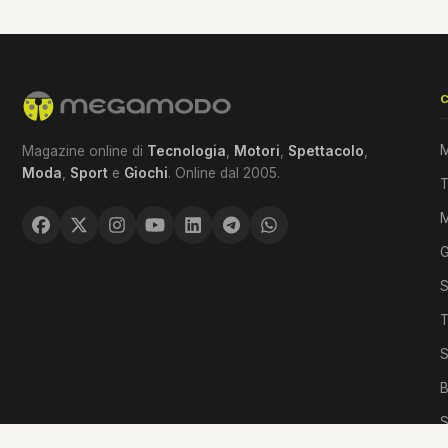
M
Magazine online di
Tecnologia
,
Motori
,
Spettacolo
,
Moda
,
Sport
e
Giochi
. Online dal 2005.
T
G
S
T
S
B
S