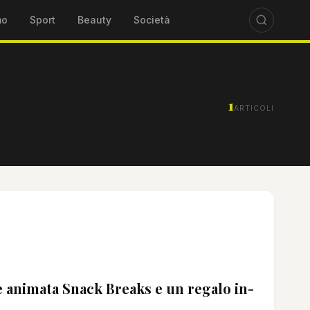
mo
Sport
Beauty
Società
1
ARTICOLI
 animata Snack Breaks e un regalo in-