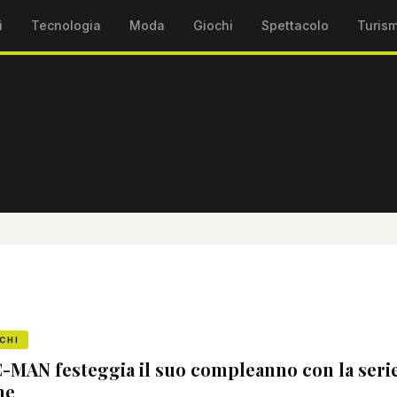
i
Tecnologia
Moda
Giochi
Spettacolo
Turis
CHI
-MAN festeggia il suo compleanno con la serie
me