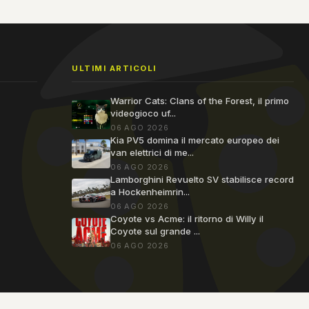
ULTIMI ARTICOLI
Warrior Cats: Clans of the Forest, il primo
videogioco uf...
06 AGO 2026
Kia PV5 domina il mercato europeo dei
van elettrici di me...
06 AGO 2026
Lamborghini Revuelto SV stabilisce record
a Hockenheimrin...
06 AGO 2026
Coyote vs Acme: il ritorno di Willy il
Coyote sul grande ...
06 AGO 2026