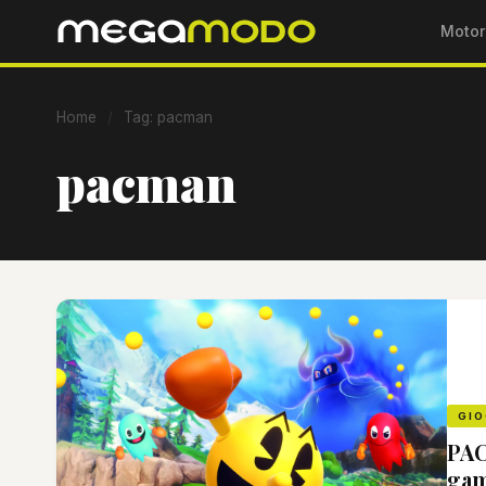
Motor
Home
/
Tag: pacman
pacman
GIO
PAC
ga