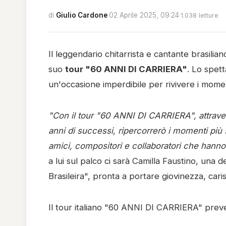
di
Giulio Cardone
·
02 Aprile 2025, 09:24
·
1.038 letture
Il leggendario chitarrista e cantante brasilia
suo
tour "60 ANNI DI CARRIERA"
. Lo spett
un'occasione imperdibile per rivivere i moment
"Con il tour "60 ANNI DI CARRIERA", attraver
anni di successi, ripercorrerò i momenti più 
amici, compositori e collaboratori che hanno 
a lui sul palco ci sarà Camilla Faustino, una 
Brasileira", pronta a portare giovinezza, caris
Il tour italiano "60 ANNI DI CARRIERA" prev