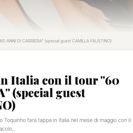
r "60 ANNI DI CARRIERA" (special guest CAMILLA FAUSTINO)
Italia con il tour "60
 (special guest
NO)
no Toquinho farà tappa in Italia nel mese di maggio con il
colo,.