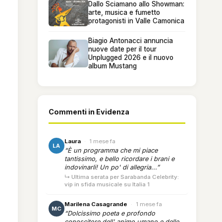
Dallo Sciamano allo Showman:
arte, musica e fumetto
protagonisti in Valle Camonica
Biagio Antonacci annuncia
nuove date per il tour
Unplugged 2026 e il nuovo
album Mustang
Commenti in Evidenza
Laura
·
1 mese fa
LA
“È un programma che mi piace
tantissimo, e bello ricordare i brani e
indovinarli! Un po' di allegria...”
↳ Ultima serata per Sarabanda Celebrity:
vip in sfida musicale su Italia 1
Marilena Casagrande
·
1 mese fa
MC
“Dolcissimo poeta e profondo
conoscitore dell' animo umano e delle