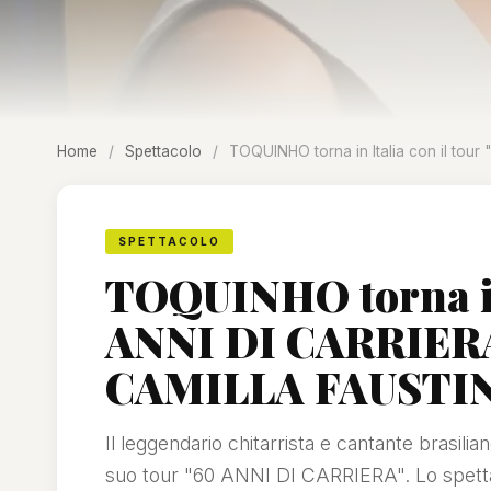
Home
/
Spettacolo
/
TOQUINHO torna in Italia con il tou
SPETTACOLO
TOQUINHO torna in 
ANNI DI CARRIERA"
CAMILLA FAUSTI
Il leggendario chitarrista e cantante brasilia
suo tour "60 ANNI DI CARRIERA". Lo spetta