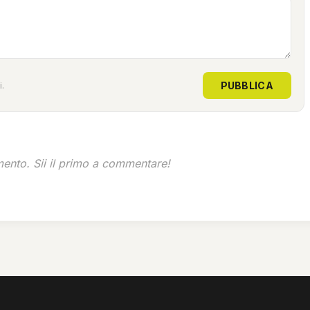
PUBBLICA
.
nto. Sii il primo a commentare!