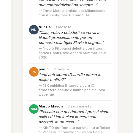
sue contraddizioni da sempre...”
↳ Ermal Meta premiato alla Milanesiana
con il prestigioso Premio SIAE
Nunzia
·
1 mese fa
NU
“Ciao, volevo chiederti se verrai a
Napoli prossimamente per un
concerto,mia figlia Flavia ti segue...”
↳ Nicolò Filippucci debutta con il tour
estivo Posti Dove Andare Summer Tour
2026
paolo
·
2 mesi fa
PA
“anti anti album d’esordio inteso in
major o altro?”
↳ 18K pubblica il nuovo album IO:
atmosfere oscure e intime per la nuova
wave rap
Marco Mason
·
3 settimane fa
MM
“Peccato che nel rinnovo i prezzi siano
saliti ed i km inclusi in certe auto
azzerati, in un caso...”
↳ KINTO confermato car sharing ufficiale
di Venezia: innovazione Toyota fino al