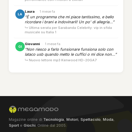
Laura
·
1 mese fa
LA
“È un programma che mi piace tantissimo, e bello
ricordare i brani e indovinarli! Un po' di allegria...”
↳ Ultima serata per Sarabanda Celebrity: vip in sfida
musicale su Italia 1
Giovanni
·
1 mese fa
GI
“Non riesco a farlo funsionare funsiona solo con
lataco usb quando metto le cuffici o mi dice non...”
↳ Nuovo lettore mp3 Kenwood HD-20GA7
Magazine online di
Tecnologia
,
Motori
,
Spettacolo
,
Moda
,
Sport
e
Giochi
. Online dal 2005.