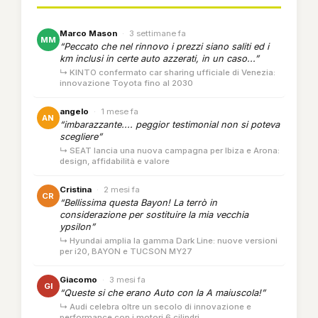
Marco Mason
·
3 settimane fa
MM
“Peccato che nel rinnovo i prezzi siano saliti ed i
km inclusi in certe auto azzerati, in un caso...”
↳ KINTO confermato car sharing ufficiale di Venezia:
innovazione Toyota fino al 2030
angelo
·
1 mese fa
AN
“imbarazzante.... peggior testimonial non si poteva
scegliere”
↳ SEAT lancia una nuova campagna per Ibiza e Arona:
design, affidabilità e valore
Cristina
·
2 mesi fa
CR
“Bellissima questa Bayon! La terrò in
considerazione per sostituire la mia vecchia
ypsilon”
↳ Hyundai amplia la gamma Dark Line: nuove versioni
per i20, BAYON e TUCSON MY27
Giacomo
·
3 mesi fa
GI
“Queste si che erano Auto con la A maiuscola!”
↳ Audi celebra oltre un secolo di innovazione e
performance con i motori 6 cilindri