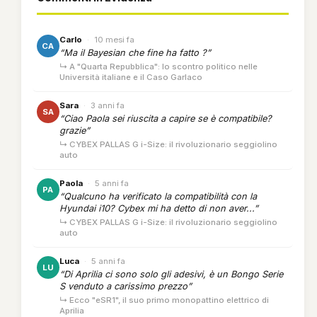
Carlo
·
10 mesi fa
CA
“Ma il Bayesian che fine ha fatto ?”
↳ A "Quarta Repubblica": lo scontro politico nelle
Università italiane e il Caso Garlaco
Sara
·
3 anni fa
SA
“Ciao Paola sei riuscita a capire se è compatibile?
grazie”
↳ CYBEX PALLAS G i-Size: il rivoluzionario seggiolino
auto
Paola
·
5 anni fa
PA
“Qualcuno ha verificato la compatibilità con la
Hyundai i10? Cybex mi ha detto di non aver...”
↳ CYBEX PALLAS G i-Size: il rivoluzionario seggiolino
auto
Luca
·
5 anni fa
LU
“Di Aprilia ci sono solo gli adesivi, è un Bongo Serie
S venduto a carissimo prezzo”
↳ Ecco "eSR1", il suo primo monopattino elettrico di
Aprilia