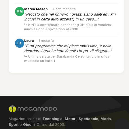
Marco Mason
·
4 settimane fa
MM
“Peccato che nel rinnovo i prezzi siano saliti ed i km
inclusi in certe auto azzerati, in un caso...”
↳ KINTO confermato car sharing ufficiale di Venezia:
innovazione Toyota fino al 2030
Laura
·
1 mese fa
LA
“È un programma che mi piace tantissimo, e bello
ricordare i brani e indovinarli! Un po' di allegria...”
↳ Ultima serata per Sarabanda Celebrity: vip in sfida
musicale su Italia 1
Magazine online di
Tecnologia
,
Motori
,
Spettacolo
,
Moda
,
Sport
e
Giochi
. Online dal 2005.