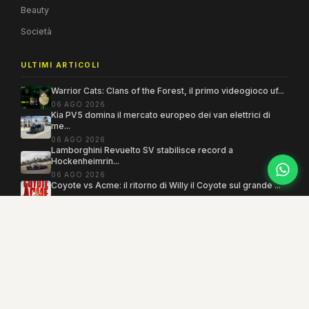
Beauty
Società
ULTIMI ARTICOLI
Warrior Cats: Clans of the Forest, il primo videogioco uf...
06 AGO 2026
Kia PV5 domina il mercato europeo dei van elettrici di
me...
06 AGO 2026
Lamborghini Revuelto SV stabilisce record a
Hockenheimrin...
06 AGO 2026
Coyote vs Acme: il ritorno di Willy il Coyote sul grande ...
06 AGO 2026
Copyright 2005–2026 ©
MEGAMODO
. Tutti i diritti sono riservati.
Powered by MEGACMS
Testata giornalistica quotidiana registrata presso il Tribunale di Benevento con
autorizzazione n. 3/08. Iscrizione al ROC n. 17031.
Mind the Lab
· P.IVA 01377360621