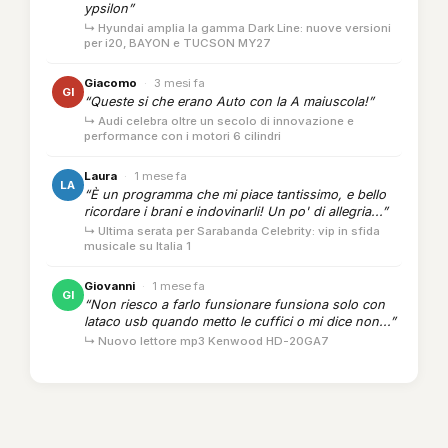
ypsilon”
↳ Hyundai amplia la gamma Dark Line: nuove versioni
per i20, BAYON e TUCSON MY27
Giacomo
·
3 mesi fa
GI
“Queste si che erano Auto con la A maiuscola!”
↳ Audi celebra oltre un secolo di innovazione e
performance con i motori 6 cilindri
Laura
·
1 mese fa
LA
“È un programma che mi piace tantissimo, e bello
ricordare i brani e indovinarli! Un po' di allegria...”
↳ Ultima serata per Sarabanda Celebrity: vip in sfida
musicale su Italia 1
Giovanni
·
1 mese fa
GI
“Non riesco a farlo funsionare funsiona solo con
lataco usb quando metto le cuffici o mi dice non...”
↳ Nuovo lettore mp3 Kenwood HD-20GA7