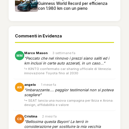
Guinness World Record per efficienza
con 1.980 km con un pieno
Commenti in Evidenza
Marco Mason
·
3 settimane fa
MM
“Peccato che nel rinnovo i prezzi siano saliti ed i
km inclusi in certe auto azzerati, in un caso...”
↳ KINTO confermato car sharing ufficiale di Venezia:
innovazione Toyota fino al 2030
angelo
·
1 mese fa
AN
“imbarazzante.... peggior testimonial non si poteva
scegliere”
↳ SEAT lancia una nuova campagna per Ibiza e Arona:
design, affidabilità e valore
Cristina
·
2 mesi fa
CR
“Bellissima questa Bayon! La terrò in
considerazione per sostituire la mia vecchia