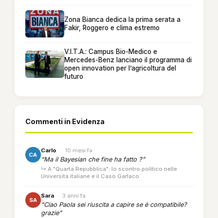
Zona Bianca dedica la prima serata a
Fakir, Roggero e clima estremo
V.I.T.A.: Campus Bio-Medico e
Mercedes-Benz lanciano il programma di
open innovation per l’agricoltura del
futuro
Commenti in Evidenza
Carlo
·
10 mesi fa
CA
“Ma il Bayesian che fine ha fatto ?”
↳ A "Quarta Repubblica": lo scontro politico nelle
Università italiane e il Caso Garlaco
Sara
·
3 anni fa
SA
“Ciao Paola sei riuscita a capire se è compatibile?
grazie”