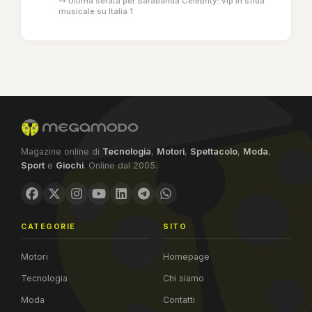
↳ Ultima serata per Sarabanda Celebrity: vip in sfida
musicale su Italia 1
Magazine online di
Tecnologia
,
Motori
,
Spettacolo
,
Moda
,
Sport
e
Giochi
. Online dal 2005.
CATEGORIE
SITO
Motori
Homepage
Tecnologia
Chi siamo
Moda
Contatti