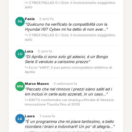
↳ CYBEX PALLAS G i-Size: il rivoluzionario seggiolino
auto
Paola
·
5 anni fa
PA
“Qualcuno ha verificato la compatibilità con la
Hyundai i10? Cybex mi ha detto di non aver...”
↳ CYBEX PALLAS G i-Size: il rivoluzionario seggiolino
auto
Luca
·
5 anni fa
LU
“Di Aprilia ci sono solo gli adesivi, è un Bongo
Serie S venduto a carissimo prezzo”
↳ Ecco "eSR1", il suo primo monopattino elettrico di
Aprilia
Marco Mason
·
3 settimane fa
MM
“Peccato che nel rinnovo i prezzi siano saliti ed i
km inclusi in certe auto azzerati, in un caso...”
↳ KINTO confermato car sharing ufficiale di Venezia:
innovazione Toyota fino al 2030
Laura
·
1 mese fa
LA
“È un programma che mi piace tantissimo, e bello
ricordare i brani e indovinarli! Un po' di allegria...”