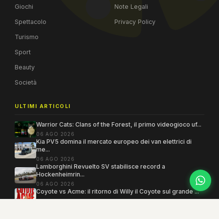
Giochi
Note Legali
Spettacolo
Privacy Policy
Turismo
Sport
Beauty
Società
ULTIMI ARTICOLI
Warrior Cats: Clans of the Forest, il primo videogioco uf...
06 AGO 2026
Kia PV5 domina il mercato europeo dei van elettrici di
me...
06 AGO 2026
Lamborghini Revuelto SV stabilisce record a
Hockenheimrin...
06 AGO 2026
Coyote vs Acme: il ritorno di Willy il Coyote sul grande ...
06 AGO 2026