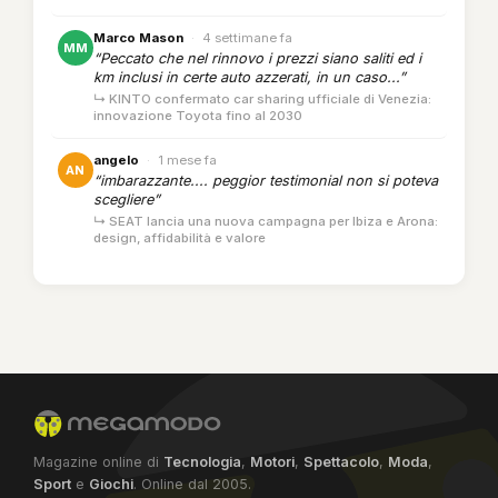
Marco Mason
·
4 settimane fa
MM
“Peccato che nel rinnovo i prezzi siano saliti ed i
km inclusi in certe auto azzerati, in un caso...”
↳ KINTO confermato car sharing ufficiale di Venezia:
innovazione Toyota fino al 2030
angelo
·
1 mese fa
AN
“imbarazzante.... peggior testimonial non si poteva
scegliere”
↳ SEAT lancia una nuova campagna per Ibiza e Arona:
design, affidabilità e valore
Magazine online di
Tecnologia
,
Motori
,
Spettacolo
,
Moda
,
Sport
e
Giochi
. Online dal 2005.