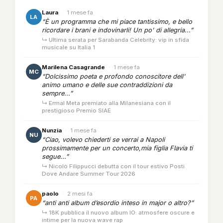
Laura
·
1 mese fa
LA
“È un programma che mi piace tantissimo, e bello
ricordare i brani e indovinarli! Un po' di allegria...”
↳ Ultima serata per Sarabanda Celebrity: vip in sfida
musicale su Italia 1
Marilena Casagrande
·
1 mese fa
MC
“Dolcissimo poeta e profondo conoscitore dell'
animo umano e delle sue contraddizioni da
sempre...”
↳ Ermal Meta premiato alla Milanesiana con il
prestigioso Premio SIAE
Nunzia
·
1 mese fa
NU
“Ciao, volevo chiederti se verrai a Napoli
prossimamente per un concerto,mia figlia Flavia ti
segue...”
↳ Nicolò Filippucci debutta con il tour estivo Posti
Dove Andare Summer Tour 2026
paolo
·
2 mesi fa
PA
“anti anti album d’esordio inteso in major o altro?”
↳ 18K pubblica il nuovo album IO: atmosfere oscure e
intime per la nuova wave rap