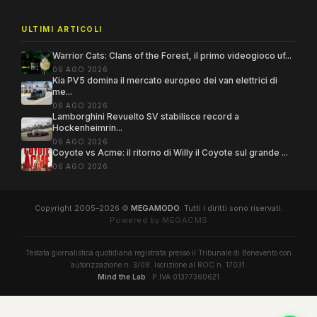
ULTIMI ARTICOLI
Warrior Cats: Clans of the Forest, il primo videogioco uf...
06 AGO 2026
Kia PV5 domina il mercato europeo dei van elettrici di
me...
06 AGO 2026
Lamborghini Revuelto SV stabilisce record a
Hockenheimrin...
06 AGO 2026
Coyote vs Acme: il ritorno di Willy il Coyote sul grande ...
06 AGO 2026
Copyright 2005–2026 ©
MEGAMODO
. Tutti i diritti sono riservati.
Powered by MEGACMS
Testata giornalistica quotidiana registrata presso il Tribunale di Benevento con
autorizzazione n. 3/08. Iscrizione al ROC n. 17031.
Mind the Lab
· P.IVA 01377360621