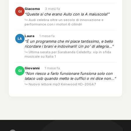
Giacomo
·
3 mesi fa
GI
“Queste si che erano Auto con la A maiuscola!”
↳ Audi celebra oltre un secolo di innovazione e
performance con i motori 6 cilindri
Laura
·
1 mese fa
LA
“È un programma che mi piace tantissimo, e bello
ricordare i brani e indovinarli! Un po' di allegria...”
↳ Ultima serata per Sarabanda Celebrity: vip in sfida
musicale su Italia 1
Giovanni
·
1 mese fa
GI
“Non riesco a farlo funsionare funsiona solo con
lataco usb quando metto le cuffici o mi dice non...”
↳ Nuovo lettore mp3 Kenwood HD-20GA7