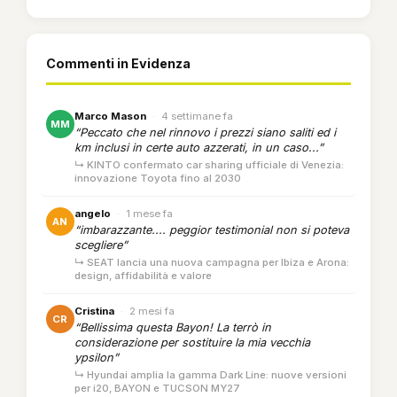
Commenti in Evidenza
Marco Mason
·
4 settimane fa
MM
“Peccato che nel rinnovo i prezzi siano saliti ed i
km inclusi in certe auto azzerati, in un caso...”
↳ KINTO confermato car sharing ufficiale di Venezia:
innovazione Toyota fino al 2030
angelo
·
1 mese fa
AN
“imbarazzante.... peggior testimonial non si poteva
scegliere”
↳ SEAT lancia una nuova campagna per Ibiza e Arona:
design, affidabilità e valore
Cristina
·
2 mesi fa
CR
“Bellissima questa Bayon! La terrò in
considerazione per sostituire la mia vecchia
ypsilon”
↳ Hyundai amplia la gamma Dark Line: nuove versioni
per i20, BAYON e TUCSON MY27