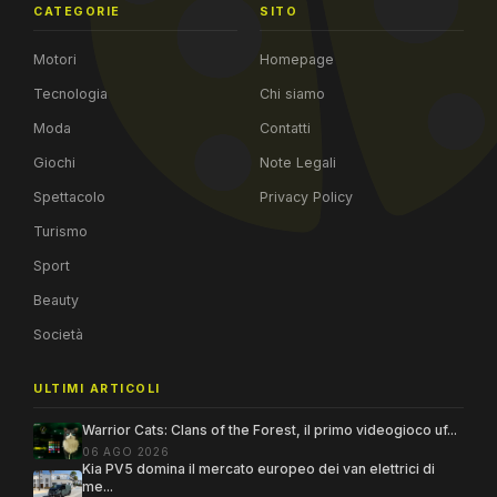
CATEGORIE
SITO
Motori
Homepage
Tecnologia
Chi siamo
Moda
Contatti
Giochi
Note Legali
Spettacolo
Privacy Policy
Turismo
Sport
Beauty
Società
ULTIMI ARTICOLI
Warrior Cats: Clans of the Forest, il primo videogioco uf...
06 AGO 2026
Kia PV5 domina il mercato europeo dei van elettrici di
me...