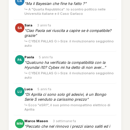
CA
“Ma il Bayesian che fine ha fatto ?”
↳ A "Quarta Repubblica": lo scontro politico nelle
Università italiane e il Caso Garlaco
Sara
·
3 anni fa
SA
“Ciao Paola sei riuscita a capire se è compatibile?
grazie”
↳ CYBEX PALLAS G i-Size: il rivoluzionario seggiolino
auto
Paola
·
5 anni fa
PA
“Qualcuno ha verificato la compatibilità con la
Hyundai i10? Cybex mi ha detto di non aver...”
↳ CYBEX PALLAS G i-Size: il rivoluzionario seggiolino
auto
Luca
·
5 anni fa
LU
“Di Aprilia ci sono solo gli adesivi, è un Bongo
Serie S venduto a carissimo prezzo”
↳ Ecco "eSR1", il suo primo monopattino elettrico di
Aprilia
Marco Mason
·
3 settimane fa
MM
“Peccato che nel rinnovo i prezzi siano saliti ed i