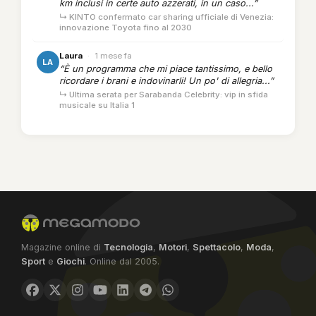
km inclusi in certe auto azzerati, in un caso...”
↳ KINTO confermato car sharing ufficiale di Venezia:
innovazione Toyota fino al 2030
Laura
·
1 mese fa
LA
“È un programma che mi piace tantissimo, e bello
ricordare i brani e indovinarli! Un po' di allegria...”
↳ Ultima serata per Sarabanda Celebrity: vip in sfida
musicale su Italia 1
Magazine online di
Tecnologia
,
Motori
,
Spettacolo
,
Moda
,
Sport
e
Giochi
. Online dal 2005.