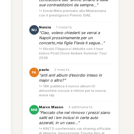
sue contraddizioni da sempre...”
↳ Ermal Meta premiato alla Milanesiana
con il prestigioso Premio SIAE
Nunzia
·
1 mese fa
NU
“Ciao, volevo chiederti se verrai a
Napoli prossimamente per un
concerto,mia figlia Flavia ti segue...”
↳ Nicolò Filippucci debutta con il tour
estivo Posti Dove Andare Summer Tour
2026
paolo
·
2 mesi fa
PA
“anti anti album d’esordio inteso in
major o altro?”
↳ 18K pubblica il nuovo album IO:
atmosfere oscure e intime per la nuova
wave rap
Marco Mason
·
4 settimane fa
MM
“Peccato che nel rinnovo i prezzi siano
saliti ed i km inclusi in certe auto
azzerati, in un caso...”
↳ KINTO confermato car sharing ufficiale
di Venezia: innovazione Toyota fino al