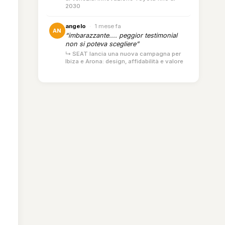
2030
angelo
·
1 mese fa
AN
“imbarazzante.... peggior testimonial
non si poteva scegliere”
↳ SEAT lancia una nuova campagna per
Ibiza e Arona: design, affidabilità e valore