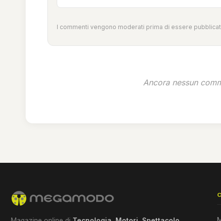
I commenti vengono moderati prima di essere pubblicati
Ancora nessun comme
M
Magazine online di
Tecnologia
,
Motori
,
Spettacolo
,