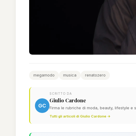
megamodo
musica
renatozero
SCRITTO DA
Giulio Cardone
GC
Firma le rubriche di moda, beauty, lifestyle 
Tutti gli articoli di Giulio Cardone →