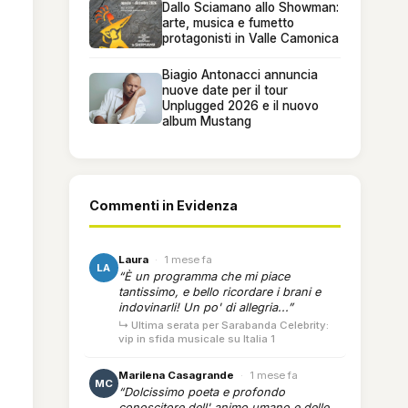
Dallo Sciamano allo Showman:
arte, musica e fumetto
protagonisti in Valle Camonica
Biagio Antonacci annuncia
nuove date per il tour
Unplugged 2026 e il nuovo
album Mustang
Commenti in Evidenza
Laura
·
1 mese fa
LA
“È un programma che mi piace
tantissimo, e bello ricordare i brani e
indovinarli! Un po' di allegria...”
↳ Ultima serata per Sarabanda Celebrity:
vip in sfida musicale su Italia 1
Marilena Casagrande
·
1 mese fa
MC
“Dolcissimo poeta e profondo
conoscitore dell' animo umano e delle