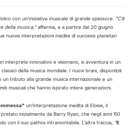
lico con un'iniziativa musicale di grande spessore.
"C’è
me della musica,"
afferma, e a partire dal 20 giugno
e nuove interpretazioni inedite di successi planetari
interprete innovativo e visionario, si avventura in un
lassici della musica mondiale. I nuovi brani, disponibili
no un tributo alla grande musica internazionale e un
 miti musicali che hanno ispirato intere generazioni.
commessa"
un’interpretazione inedita di Eloise, il
pretato inizialmente da Barry Ryan, che negli anni ’60
ndo con il suo pathos intramontabile. L’altra traccia,
"
E