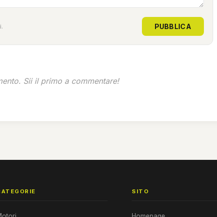
PUBBLICA
.
nto. Sii il primo a commentare!
CATEGORIE
SITO
otori
Homepage