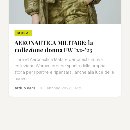
MODA
AERONAUTICA MILITARE: la
collezione donna FW '22-'23
Il brand Aeronautica Militare per questa nuova
collezione Woman prende spunto dalla propria
storia per ripartire e ripensarsi, anche alla luce delle
nuove.
Attilio Parsi
· 16 Febbraio 2022, 14:25