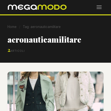
Home
/
Tag: aeronauticamilitare
aeronauticamilitare
2
ARTICOLI