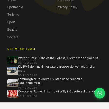
Spettacolo
Privacy Policy
Turismo
Sport
Beauty
Società
ULTIMI ARTICOLI
Warrior Cats: Clans of the Forest, il primo videogioco uf...
06 AGO 2026
Kia PV5 domina il mercato europeo dei van elettrici di
me...
06 AGO 2026
Lamborghini Revuelto SV stabilisce record a
Hockenheimrin...
06 AGO 2026
Coyote vs Acme: il ritorno di Willy il Coyote sul grande ...
06 AGO 2026