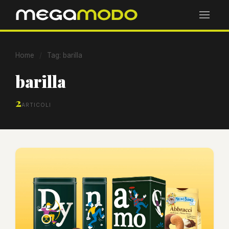
Home
/
Tag: barilla
barilla
2
ARTICOLI