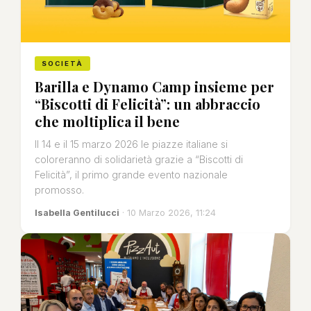
SOCIETÀ
Barilla e Dynamo Camp insieme per
“Biscotti di Felicità”: un abbraccio
che moltiplica il bene
Il 14 e il 15 marzo 2026 le piazze italiane si
coloreranno di solidarietà grazie a “Biscotti di
Felicità”, il primo grande evento nazionale
promosso.
Isabella Gentilucci
· 10 Marzo 2026, 11:24