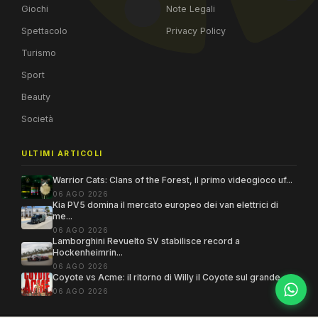
Giochi
Note Legali
Spettacolo
Privacy Policy
Turismo
Sport
Beauty
Società
ULTIMI ARTICOLI
Warrior Cats: Clans of the Forest, il primo videogioco uf...
06 AGO 2026
Kia PV5 domina il mercato europeo dei van elettrici di
me...
06 AGO 2026
Lamborghini Revuelto SV stabilisce record a
Hockenheimrin...
06 AGO 2026
Coyote vs Acme: il ritorno di Willy il Coyote sul grande ...
06 AGO 2026