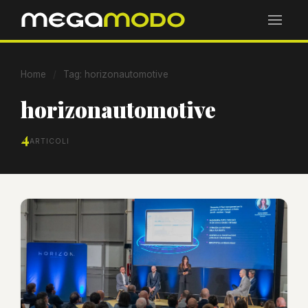
Home
/
Tag: horizonautomotive
horizonautomotive
4
ARTICOLI