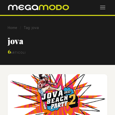
Home
/
Tag: jova
jova
6
ARTICOLI