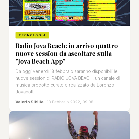
TECNOLOGIA
Radio Jova Beach: in arrivo quattro
nuove session da ascoltare sulla
"Jova Beach App"
Da oggi venerdì 18 febbraio saranno disponibili le
nuove session di RADIO JOVA BEACH, un canale di
musica prodotto curato e realizzato da Lorenzo
Jovanotti.
Valerio Sibille
· 18 Febbraio 2022, 09:08