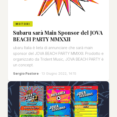
MOTORI
Subaru sarà Main Sponsor del JOVA
BEACH PARTY MMXXII
ubaru Italia è lieta di annunciare che sarà main
sponsor del JOVA BEACH PARTY MMXXII. Prodotto e
organizzato da Trident Music, JOVA BEACH PARTY è
un concept.
Sergio Pastore
· 13 Giugno 2022, 14:15