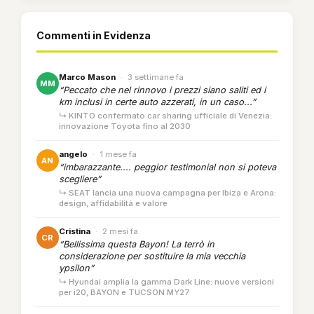
Commenti in Evidenza
Marco Mason
·
3 settimane fa
MM
“Peccato che nel rinnovo i prezzi siano saliti ed i
km inclusi in certe auto azzerati, in un caso...”
↳ KINTO confermato car sharing ufficiale di Venezia:
innovazione Toyota fino al 2030
angelo
·
1 mese fa
AN
“imbarazzante.... peggior testimonial non si poteva
scegliere”
↳ SEAT lancia una nuova campagna per Ibiza e Arona:
design, affidabilità e valore
Cristina
·
2 mesi fa
CR
“Bellissima questa Bayon! La terrò in
considerazione per sostituire la mia vecchia
ypsilon”
↳ Hyundai amplia la gamma Dark Line: nuove versioni
per i20, BAYON e TUCSON MY27