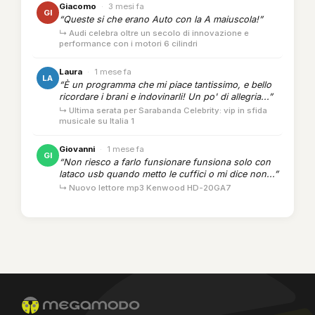
Giacomo
·
3 mesi fa
GI
“Queste si che erano Auto con la A maiuscola!”
↳ Audi celebra oltre un secolo di innovazione e
performance con i motori 6 cilindri
Laura
·
1 mese fa
LA
“È un programma che mi piace tantissimo, e bello
ricordare i brani e indovinarli! Un po' di allegria...”
↳ Ultima serata per Sarabanda Celebrity: vip in sfida
musicale su Italia 1
Giovanni
·
1 mese fa
GI
“Non riesco a farlo funsionare funsiona solo con
lataco usb quando metto le cuffici o mi dice non...”
↳ Nuovo lettore mp3 Kenwood HD-20GA7