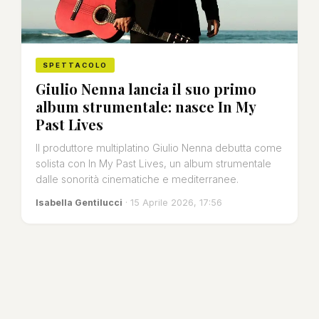
SPETTACOLO
Giulio Nenna lancia il suo primo
album strumentale: nasce In My
Past Lives
Il produttore multiplatino Giulio Nenna debutta come
solista con In My Past Lives, un album strumentale
dalle sonorità cinematiche e mediterranee.
Isabella Gentilucci
· 15 Aprile 2026, 17:56