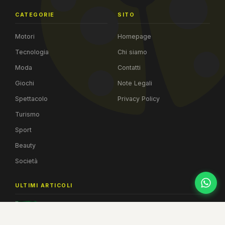
CATEGORIE
SITO
Motori
Homepage
Tecnologia
Chi siamo
Moda
Contatti
Giochi
Note Legali
Spettacolo
Privacy Policy
Turismo
Sport
Beauty
Società
ULTIMI ARTICOLI
Warrior Cats: Clans of the Forest, il primo videogioco uf...
06 AGO 2026
Kia PV5 domina il mercato europeo dei van elettrici di