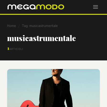
Home
/
Tag: musicastrumentale
musicastrumentale
1
ARTICOLI