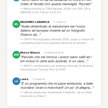
credo di farcela Con questa meraviglia. Peccato”
↳ Nikon trionfa ai TIPA Awards 2026 con Z5II, ZR e
NIKKOR Z 24-70mm f/2.8 S II
MASSIMO LABIANCA
·
7 mesi fa
ML
“Avete dimenticato di menzionare me l'unico
italiano ad europeo insieme ad un fotografo
Polacco ad...”
↳ OPPO Photography Awards 2025: quasi 2 milioni di
candidature per la più grande edizione di sempre
Marco Mason
·
4 settimane fa
MM
“Peccato che nel rinnovo i prezzi siano saliti ed i
km inclusi in certe auto azzerati, in un caso...”
↳ KINTO confermato car sharing ufficiale di Venezia:
innovazione Toyota fino al 2030
Laura
·
1 mese fa
LA
“È un programma che mi piace tantissimo, e bello
ricordare i brani e indovinarli! Un po' di allegria...”
↳ Ultima serata per Sarabanda Celebrity: vip in sfida
musicale su Italia 1