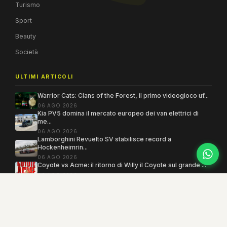
Turismo
Sport
Beauty
Società
ULTIMI ARTICOLI
Warrior Cats: Clans of the Forest, il primo videogioco uf...
06 AGO 2026
Kia PV5 domina il mercato europeo dei van elettrici di
me...
06 AGO 2026
Lamborghini Revuelto SV stabilisce record a
Hockenheimrin...
06 AGO 2026
Coyote vs Acme: il ritorno di Willy il Coyote sul grande ...
06 AGO 2026
Copyright 2005–2026 ©
MEGAMODO
. Tutti i diritti sono riservati.
Powered by MEGACMS