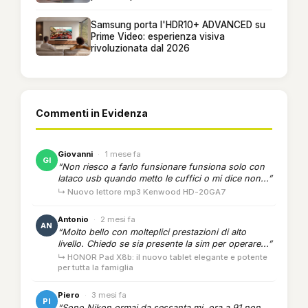
Samsung porta l'HDR10+ ADVANCED su
Prime Video: esperienza visiva
rivoluzionata dal 2026
Commenti in Evidenza
Giovanni
·
1 mese fa
GI
“Non riesco a farlo funsionare funsiona solo con
lataco usb quando metto le cuffici o mi dice non...”
↳ Nuovo lettore mp3 Kenwood HD-20GA7
Antonio
·
2 mesi fa
AN
“Molto bello con molteplici prestazioni di alto
livello. Chiedo se sia presente la sim per operare...”
↳ HONOR Pad X8b: il nuovo tablet elegante e potente
per tutta la famiglia
Piero
·
3 mesi fa
PI
“Sono Nikon ormai da sessanta mi..ora a 91 non