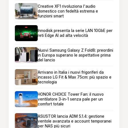
Creative XF1 rivoluziona l'audio
domestico con fedeltà estrema e
funzioni smart
Innodisk presenta la serie LAN 10GbE per
reti Edge AI ad alta velocità
Nuovi Samsung Galaxy Z Fold8: preordini
in Europa superano le aspettative prima
del lancio
Arrivano in Italia i nuovi frigoriferi da
incasso LG Fit & Max 75cm: più spazio e
tecnologia
HONOR CHOICE Tower Fan: il nuovo
ventilatore 3-in-1 senza pale per un
comfort totale
ASUSTOR lancia ADM 5.1.4: gestione
ventole avanzata e account temporanei
per NAS più sicuri