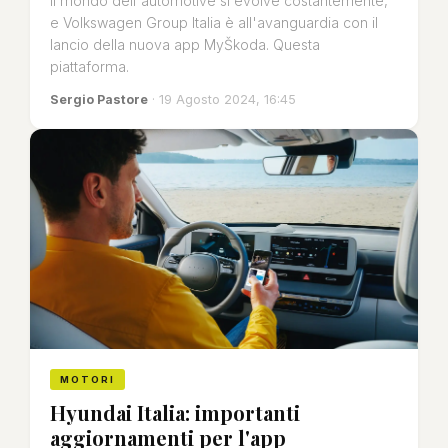
Il mondo dell'automotive si evolve costantemente,
e Volkswagen Group Italia è all'avanguardia con il
lancio della nuova app MyŠkoda. Questa
piattaforma.
Sergio Pastore
· 19 Agosto 2024, 16:45
MOTORI
Hyundai Italia: importanti
aggiornamenti per l'app