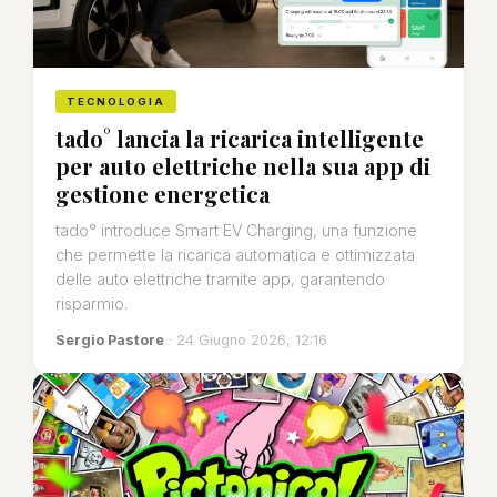
TECNOLOGIA
tado° lancia la ricarica intelligente
per auto elettriche nella sua app di
gestione energetica
tado° introduce Smart EV Charging, una funzione
che permette la ricarica automatica e ottimizzata
delle auto elettriche tramite app, garantendo
risparmio.
Sergio Pastore
· 24 Giugno 2026, 12:16