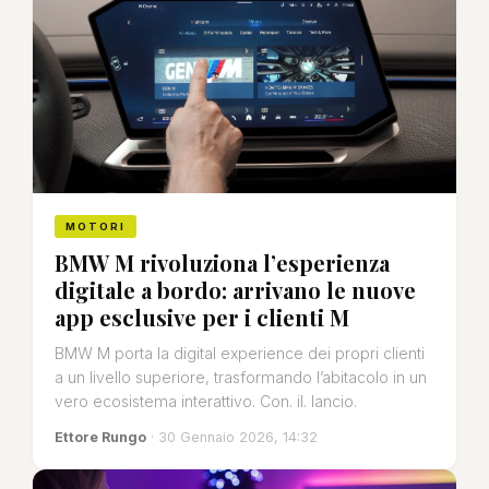
MOTORI
BMW M rivoluziona l’esperienza
digitale a bordo: arrivano le nuove
app esclusive per i clienti M
BMW M porta la digital experience dei propri clienti
a un livello superiore, trasformando l’abitacolo in un
vero ecosistema interattivo. Con. il. lancio.
Ettore Rungo
· 30 Gennaio 2026, 14:32