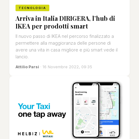
TECNOLOGIA
Arriva in Italia DIRIGERA, l’hub di
IKEA per prodotti smart
Il nuovo passo di IKEA nel percorso finalizzato a
permettere alla maggioranza delle persone di
avere una vita in casa migliore e più smart vede il
lancio.
Attilio Parsi
· 16 Novembre 2022, 09:35