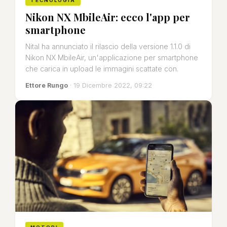
TECNOLOGIA
Nikon NX MbileAir: ecco l'app per
smartphone
Nital ha annunciato il rilascio della versione 1.1.0 di
Nikon NX MbileAir, un'applicazione per smartphone
che carica in upload le immagini scattate con.
Ettore Rungo
· 19 Dicembre 2022, 09:22