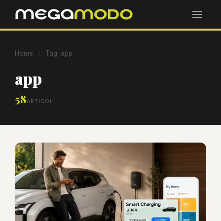
Home
/
Tag: app
app
58
ARTICOLI