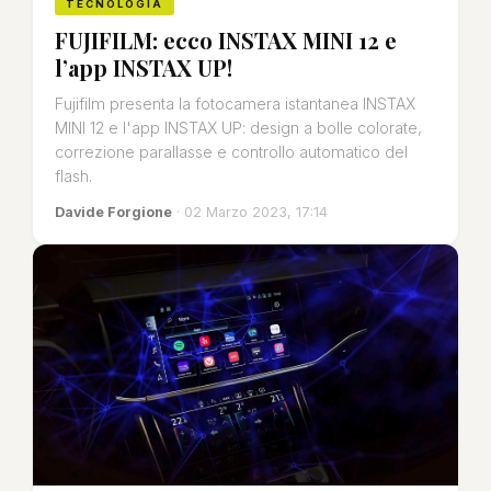
TECNOLOGIA
FUJIFILM: ecco INSTAX MINI 12 e
l’app INSTAX UP!
Fujifilm presenta la fotocamera istantanea INSTAX
MINI 12 e l'app INSTAX UP: design a bolle colorate,
correzione parallasse e controllo automatico del
flash.
Davide Forgione
· 02 Marzo 2023, 17:14