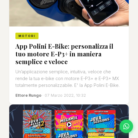
MOTORI
App Polini E-Bike: personalizza il
tuo motore E-P3+ in maniera
semplice e veloce
Un’applicazione semplice, intuitiva, veloce che
rende la tua e-bike con motore E-P3+ e E-P3+ MX
totalmente personalizzabile. E' la App Polini E-Bike.
Ettore Rungo
· 07 Marzo 2022, 10:32