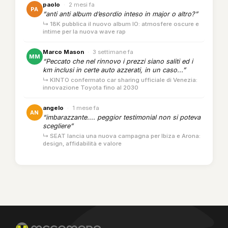
paolo
·
2 mesi fa
PA
“anti anti album d’esordio inteso in major o altro?”
↳ 18K pubblica il nuovo album IO: atmosfere oscure e
intime per la nuova wave rap
Marco Mason
·
3 settimane fa
MM
“Peccato che nel rinnovo i prezzi siano saliti ed i
km inclusi in certe auto azzerati, in un caso...”
↳ KINTO confermato car sharing ufficiale di Venezia:
innovazione Toyota fino al 2030
angelo
·
1 mese fa
AN
“imbarazzante.... peggior testimonial non si poteva
scegliere”
↳ SEAT lancia una nuova campagna per Ibiza e Arona:
design, affidabilità e valore