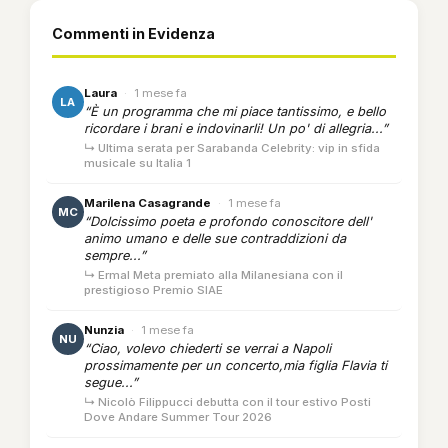
Commenti in Evidenza
Laura
·
1 mese fa
LA
“È un programma che mi piace tantissimo, e bello
ricordare i brani e indovinarli! Un po' di allegria...”
↳ Ultima serata per Sarabanda Celebrity: vip in sfida
musicale su Italia 1
Marilena Casagrande
·
1 mese fa
MC
“Dolcissimo poeta e profondo conoscitore dell'
animo umano e delle sue contraddizioni da
sempre...”
↳ Ermal Meta premiato alla Milanesiana con il
prestigioso Premio SIAE
Nunzia
·
1 mese fa
NU
“Ciao, volevo chiederti se verrai a Napoli
prossimamente per un concerto,mia figlia Flavia ti
segue...”
↳ Nicolò Filippucci debutta con il tour estivo Posti
Dove Andare Summer Tour 2026