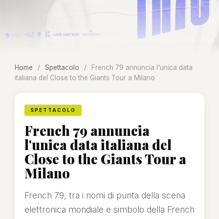
Home
/
Spettacolo
/
French 79 annuncia l'unica data
italiana del Close to the Giants Tour a Milano
SPETTACOLO
French 79 annuncia
l'unica data italiana del
Close to the Giants Tour a
Milano
French 79, tra i nomi di punta della scena
elettronica mondiale e simbolo della French