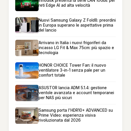
Innodisk presenta la serie LAN 10GbE per
reti Edge AI ad alta velocità
Nuovi Samsung Galaxy Z Fold8: preordini
in Europa superano le aspettative prima
del lancio
Arrivano in Italia i nuovi frigoriferi da
incasso LG Fit & Max 75cm: più spazio e
tecnologia
HONOR CHOICE Tower Fan: il nuovo
ventilatore 3-in-1 senza pale per un
comfort totale
ASUSTOR lancia ADM 5.1.4: gestione
ventole avanzata e account temporanei
per NAS più sicuri
Samsung porta l'HDR10+ ADVANCED su
Prime Video: esperienza visiva
rivoluzionata dal 2026