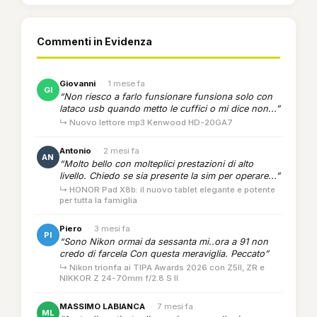
Commenti in Evidenza
Giovanni
·
1 mese fa
GI
“Non riesco a farlo funsionare funsiona solo con
lataco usb quando metto le cuffici o mi dice non...”
↳ Nuovo lettore mp3 Kenwood HD-20GA7
Antonio
·
2 mesi fa
AN
“Molto bello con molteplici prestazioni di alto
livello. Chiedo se sia presente la sim per operare...”
↳ HONOR Pad X8b: il nuovo tablet elegante e potente
per tutta la famiglia
Piero
·
3 mesi fa
PI
“Sono Nikon ormai da sessanta mi..ora a 91 non
credo di farcela Con questa meraviglia. Peccato”
↳ Nikon trionfa ai TIPA Awards 2026 con Z5II, ZR e
NIKKOR Z 24-70mm f/2.8 S II
MASSIMO LABIANCA
·
7 mesi fa
ML