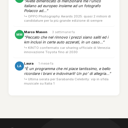
“Avete dimenticato di menzionare me l'unico
italiano ad europeo insieme ad un fotografo
Polacco ad...”
↳ OPPO Photography Awards 2025: quasi 2 milioni di
candidature per la più grande edizione di sempre
Marco Mason
·
3 settimane fa
MM
“Peccato che nel rinnovo i prezzi siano saliti ed i
km inclusi in certe auto azzerati, in un caso...”
↳ KINTO confermato car sharing ufficiale di Venezia:
innovazione Toyota fino al 2030
Laura
·
1 mese fa
LA
“È un programma che mi piace tantissimo, e bello
ricordare i brani e indovinarli! Un po' di allegria...”
↳ Ultima serata per Sarabanda Celebrity: vip in sfida
musicale su Italia 1