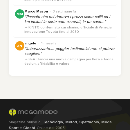
Marco Mason
·
3 settimane fa
MM
“Peccato che nel rinnovo i prezzi siano saliti ed i
km inclusi in certe auto azzerati, in un caso...”
↳ KINTO confermato car sharing ufficiale di Venezia:
innovazione Toyota fino al 2030
angelo
·
1 mese fa
AN
“imbarazzante.... peggior testimonial non si poteva
scegliere”
↳ SEAT lancia una nuova campagna per Ibiza e Arona:
design, affidabilità e valore
Magazine online di
Tecnologia
,
Motori
,
Spettacolo
,
Moda
,
Sport
e
Giochi
. Online dal 2005.