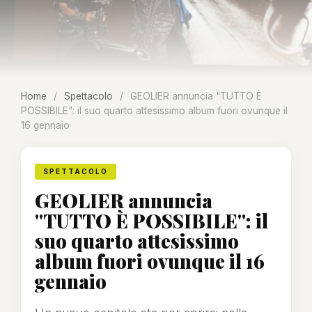
Home
/
Spettacolo
/
GEOLIER annuncia "TUTTO È
POSSIBILE": il suo quarto attesissimo album fuori ovunque il
16 gennaio
SPETTACOLO
GEOLIER annuncia
"TUTTO È POSSIBILE": il
suo quarto attesissimo
album fuori ovunque il 16
gennaio