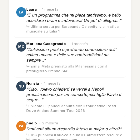
Laura
·
1 mese fa
LA
“È un programma che mi piace tantissimo, e bello
ricordare i brani e indovinarli! Un po' di allegria...”
↳ Ultima serata per Sarabanda Celebrity: vip in sfida
musicale su Italia 1
Marilena Casagrande
·
1 mese fa
MC
“Dolcissimo poeta e profondo conoscitore dell'
animo umano e delle sue contraddizioni da
sempre...”
↳ Ermal Meta premiato alla Milanesiana con il
prestigioso Premio SIAE
Nunzia
·
1 mese fa
NU
“Ciao, volevo chiederti se verrai a Napoli
prossimamente per un concerto,mia figlia Flavia ti
segue...”
↳ Nicolò Filippucci debutta con il tour estivo Posti
Dove Andare Summer Tour 2026
paolo
·
2 mesi fa
PA
“anti anti album d’esordio inteso in major o altro?”
↳ 18K pubblica il nuovo album IO: atmosfere oscure e
intime per la nuova wave rap