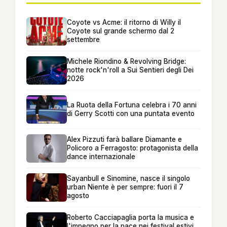
Coyote vs Acme: il ritorno di Willy il
Coyote sul grande schermo dal 2
settembre
Michele Riondino & Revolving Bridge:
notte rock'n'roll a Sui Sentieri degli Dei
2026
La Ruota della Fortuna celebra i 70 anni
di Gerry Scotti con una puntata evento
Alex Pizzuti farà ballare Diamante e
Policoro a Ferragosto: protagonista della
dance internazionale
Sayanbull e Sinomine, nasce il singolo
urban Niente è per sempre: fuori il 7
agosto
Roberto Cacciapaglia porta la musica e
l'impegno per la pace nei festival estivi