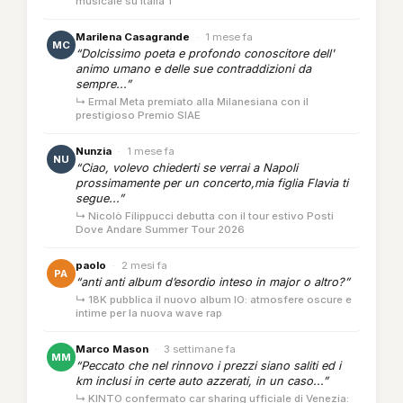
musicale su Italia 1
Marilena Casagrande
·
1 mese fa
MC
“Dolcissimo poeta e profondo conoscitore dell'
animo umano e delle sue contraddizioni da
sempre...”
↳ Ermal Meta premiato alla Milanesiana con il
prestigioso Premio SIAE
Nunzia
·
1 mese fa
NU
“Ciao, volevo chiederti se verrai a Napoli
prossimamente per un concerto,mia figlia Flavia ti
segue...”
↳ Nicolò Filippucci debutta con il tour estivo Posti
Dove Andare Summer Tour 2026
paolo
·
2 mesi fa
PA
“anti anti album d’esordio inteso in major o altro?”
↳ 18K pubblica il nuovo album IO: atmosfere oscure e
intime per la nuova wave rap
Marco Mason
·
3 settimane fa
MM
“Peccato che nel rinnovo i prezzi siano saliti ed i
km inclusi in certe auto azzerati, in un caso...”
↳ KINTO confermato car sharing ufficiale di Venezia: