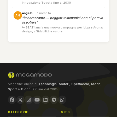
innovazione Toyota fino al 2030
angelo
·
1 mese fa
AN
“imbarazzante.... peggior testimonial non si poteva
scegliere”
↳ SEAT lancia una nuova campagna per Ibiza e Arona:
design, affidabilità e valore
Magazine online di
Tecnologia
,
Motori
,
Spettacolo
,
Moda
,
Sport
e
Giochi
. Online dal 2005.
CATEGORIE
SITO