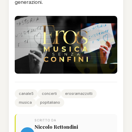
generazioni.
canale5
concerti
erosramazzotti
musica
popitaliano
SCRITTO DA
Niccolo Rettondini