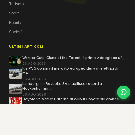
Turismo
Sport
Beauty
Società
ULTIMI ARTICOLI
Warrior Cats: Clans of the Forest, il primo videogioco uf...
06 AGO 2026
Kia PV5 domina il mercato europeo dei van elettrici di
me...
06 AGO 2026
Lamborghini Revuelto SV stabilisce record a
Hockenheimrin...
06 AGO 2026
Coyote vs Acme: il ritorno di Willy il Coyote sul grande ...
06 AGO 2026
Copyright 2005–2026 ©
MEGAMODO
. Tutti i diritti sono riservati.
Powered by MEGACMS