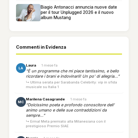
Biagio Antonacci annuncia nuove date
per il tour Unplugged 2026 e il nuovo
album Mustang
Commenti in Evidenza
Laura
·
1 mese fa
LA
“È un programma che mi piace tantissimo, e bello
ricordare i brani e indovinarli! Un po' di allegria...”
↳ Ultima serata per Sarabanda Celebrity: vip in sfida
musicale su Italia 1
Marilena Casagrande
·
1 mese fa
MC
“Dolcissimo poeta e profondo conoscitore dell'
animo umano e delle sue contraddizioni da
sempre...”
↳ Ermal Meta premiato alla Milanesiana con il
prestigioso Premio SIAE