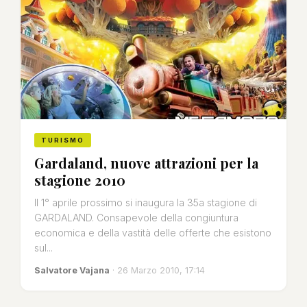
TURISMO
Gardaland, nuove attrazioni per la
stagione 2010
Il 1° aprile prossimo si inaugura la 35a stagione di
GARDALAND. Consapevole della congiuntura
economica e della vastità delle offerte che esistono
sul...
Salvatore Vajana
· 26 Marzo 2010, 17:14