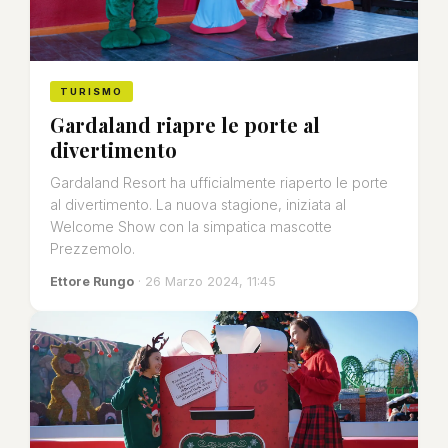
TURISMO
Gardaland riapre le porte al
divertimento
Gardaland Resort ha ufficialmente riaperto le porte
al divertimento. La nuova stagione, iniziata al
Welcome Show con la simpatica mascotte
Prezzemolo.
Ettore Rungo
· 26 Marzo 2024, 11:45