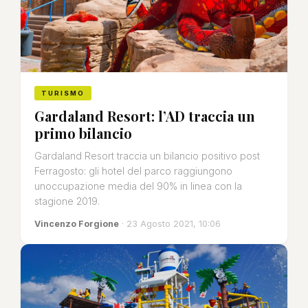
TURISMO
Gardaland Resort: l’AD traccia un
primo bilancio
Gardaland Resort traccia un bilancio positivo post
Ferragosto: gli hotel del parco raggiungono
unoccupazione media del 90% in linea con la
stagione 2019.
Vincenzo Forgione
· 23 Agosto 2021, 10:06