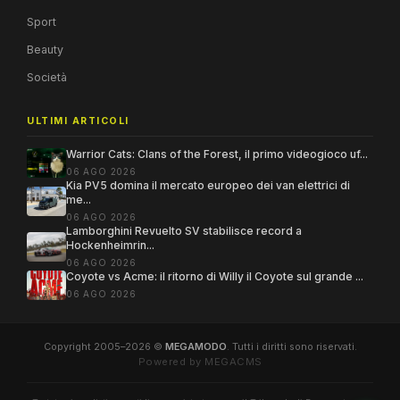
Sport
Beauty
Società
ULTIMI ARTICOLI
Warrior Cats: Clans of the Forest, il primo videogioco uf...
06 AGO 2026
Kia PV5 domina il mercato europeo dei van elettrici di
me...
06 AGO 2026
Lamborghini Revuelto SV stabilisce record a
Hockenheimrin...
06 AGO 2026
Coyote vs Acme: il ritorno di Willy il Coyote sul grande ...
06 AGO 2026
Copyright 2005–2026 ©
MEGAMODO
. Tutti i diritti sono riservati.
Powered by MEGACMS